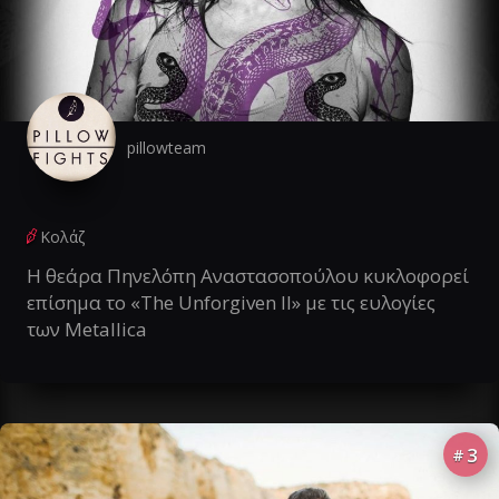
pillowteam
Κολάζ
Η θεάρα Πηνελόπη Αναστασοπούλου κυκλοφορεί
επίσημα το «The Unforgiven II» με τις ευλογίες
των Metallica
3
#