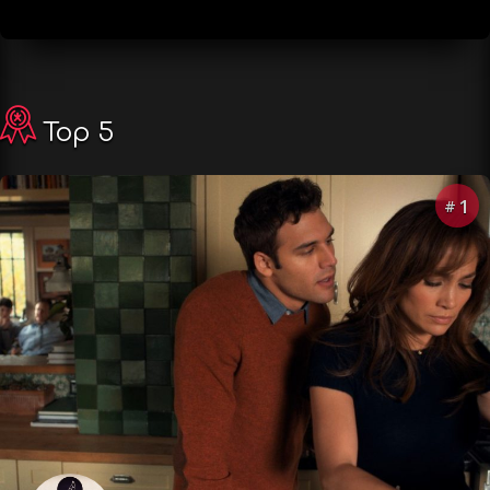
Top 5
1
#