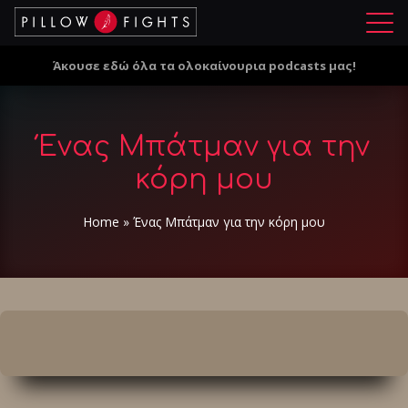
Μ
ε
Άκουσε εδώ όλα τα ολοκαίνουρια podcasts μας!
ν
ο
ύ
Ένας Μπάτμαν για την
κόρη μου
Home
»
Ένας Μπάτμαν για την κόρη μου