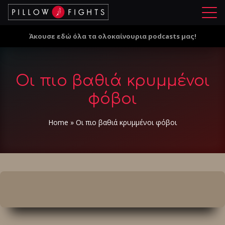
Μ
ε
Άκουσε εδώ όλα τα ολοκαίνουρια podcasts μας!
ν
ο
ύ
Οι πιο βαθιά κρυμμένοι
φόβοι
Home
»
Οι πιο βαθιά κρυμμένοι φόβοι