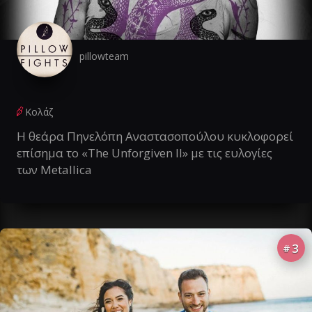
pillowteam
Κολάζ
Η θεάρα Πηνελόπη Αναστασοπούλου κυκλοφορεί
επίσημα το «The Unforgiven II» με τις ευλογίες
των Metallica
3
#