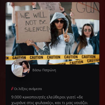
Βάσω Πατρώνη
Οι λέξεις ανάμεσα
9.000 κaκοποιητές ελεύθεροι γιατί «δε
χωράνε στις φυλακές», και τι μας νοιάζει