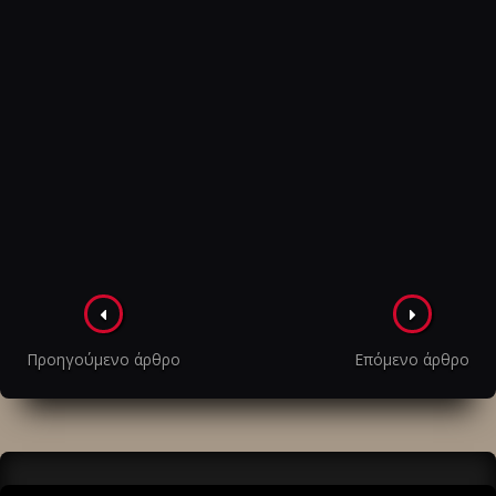
Πλοήγηση
στα
Προηγούμενο άρθρο
Επόμενο άρθρο
άρθρα