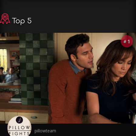
Top 5
1
#
pillowteam