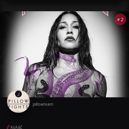
2
#
pillowteam
Κολάζ