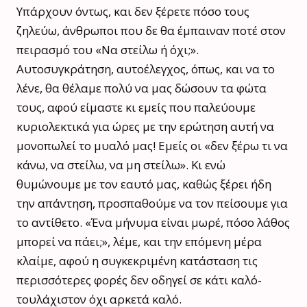
Υπάρχουν όντως, και δεν ξέρετε πόσο τους
ζηλεύω, άνθρωποι που δε θα έμπαιναν ποτέ στον
πειρασμό του «Να στείλω ή όχι;».
Αυτοσυγκράτηση, αυτοέλεγχος, όπως, και να το
λένε, θα θέλαμε πολύ να μας δώσουν τα φώτα
τους, αφού είμαστε κι εμείς που παλεύουμε
κυριολεκτικά για ώρες με την ερώτηση αυτή να
μονοπωλεί το μυαλό μας! Εμείς οι «δεν ξέρω τι να
κάνω, να στείλω, να μη στείλω». Κι ενώ
θυμώνουμε με τον εαυτό μας, καθώς ξέρει ήδη
την απάντηση, προσπαθούμε να τον πείσουμε για
το αντίθετο. «Ένα μήνυμα είναι μωρέ, πόσο λάθος
μπορεί να πάει;», λέμε, και την επόμενη μέρα
κλαίμε, αφού η συγκεκριμένη κατάσταση τις
περισσότερες φορές δεν οδηγεί σε κάτι καλό-
τουλάχιστον όχι αρκετά καλό.