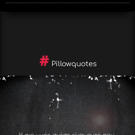
Pillowquotes