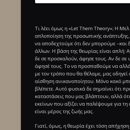
Τι λέει όμως η «Let Them Theory»; Η Μελ
απλοποίηση της προσωπικής ανάπτυξης, 
να αποδεχτούμε ότι δεν μπορούμε –και δ
άλλων. Η βάση της θεωρίας είναι απλή: Α
δε σε προσκαλούν, άφησε τους. Αν δε σε 
άφησέ τους. Το να προσπαθούμε να αλλ
με τον τρόπο που θα θέλαμε, μας οδηγεί 
αίσθηση ανικανοποίητου. Μόνο κακό μπορ
βλέπετε. Αυτό φυσικά δε σημαίνει ότι πρ
καταστάσεις που μας βλάπτουν, αλλά ότ
εκείνων που αξίζει να παλέψουμε για τη
είναι μέρος της ζωής μας.
Γιατί, όμως, η θεωρία έχει τόση απήχησ