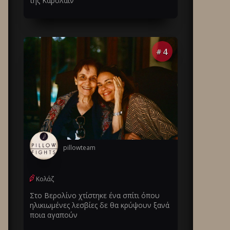
της Καρολάιν
4
#
pillowteam
Κολάζ
Στο Βερολίνο χτίστηκε ένα σπίτι όπου
ηλικιωμένες λεσβίες δε θα κρύψουν ξανά
ποια αγαπούν