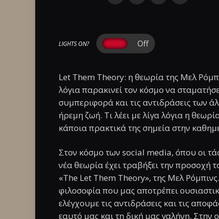
LIGHTS ON?
Let Them Theory: η θεωρία της Μελ Ρόμπι
λόγια παρακινεί τον κόσμο να σταματήσε
συμπεριφορά και τις αντιδράσεις των ά
ήρεμη ζωή. Τι λέει με λίγα λόγια η θεω
κάποια πρακτικά της σημεία στην καθημ
Στον κόσμο των social media, όπου οι τ
νέα θεωρία έχει τραβήξει την προσοχή του 
«The Let Them Theory», της Μελ Ρόμπινς
φιλοσοφία που μας αποτρέπει ουσιαστι
ελέγχουμε τις αντιδράσεις και τις αποφά
εαυτό μας και τη δική μας γαλήνη. Στην