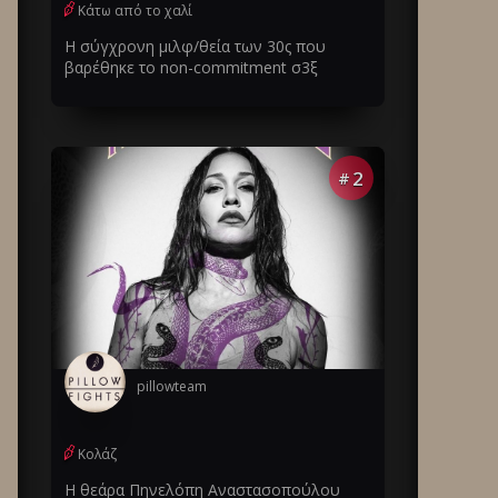
Κάτω από το χαλί
Η σύγχρονη μιλφ/θεία των 30ς που
βαρέθηκε το non-commitment σ3ξ
2
#
pillowteam
Κολάζ
Η θεάρα Πηνελόπη Αναστασοπούλου