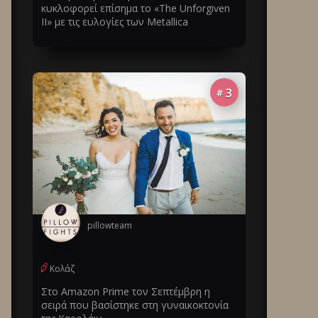
κυκλοφορεί επίσημα το «The Unforgiven
II» με τις ευλογίες των Metallica
3
#
pillowteam
Κολάζ
Στο Amazon Prime τον Σεπτέμβρη η
σειρά που βασίστηκε στη γυναικοκτονία