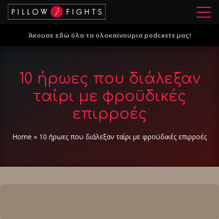
Μ
ε
Άκουσε εδώ όλα τα ολοκαίνουρια podcasts μας!
ν
ο
ύ
10 ήρωες που διάλεξαν
ταίρι με φροϋδικές
επιρροές
Home
»
10 ήρωες που διάλεξαν ταίρι με φροϋδικές επιρροές