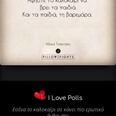
I Love Polls
Εσένα το καλοκαίρι σε κάνει πιο ερωτικό
άνθρωπο;