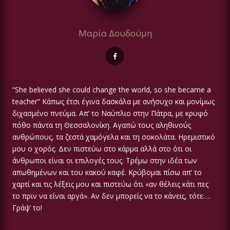
Μαρία Δουδούμη
“She believed she could change the world, so she became a
teacher” Κάπως έτσι έγινα δασκάλα με ανήσυχο και μονίμως
διχασμένο πνεύμα. Απ’ το Ναύπλιο στην Πάτρα, με κρυφό
πόθο πάντα τη Θεσσαλονίκη. Αγαπώ τους αληθινούς
ανθρώπους, τα ζεστά χαμόγελα και τη σοκολάτα. Ηρεμιστικό
μου ο χορός. Δεν πιστεύω στο κάρμα αλλά στο ότι οι
άνθρωποι είναι οι επιλογές τους. Τρέμω στην ιδέα των
απωθημένων και του κακού καφέ. Κρύβομαι πίσω απ’ το
χαρτί και τις λέξεις μου και πιστεύω ότι «αν θέλεις κάτι πες
το πριν να είναι αργά». Αν δεν μπορείς να το κάνεις, τότε….
Γράψ’ το!