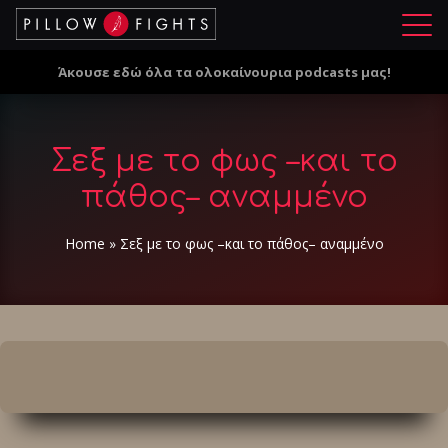
Μ
ε
Άκουσε εδώ όλα τα ολοκαίνουρια podcasts μας!
ν
ο
ύ
Σεξ με το φως –και το
πάθος– αναμμένο
Home
»
Σεξ με το φως –και το πάθος– αναμμένο