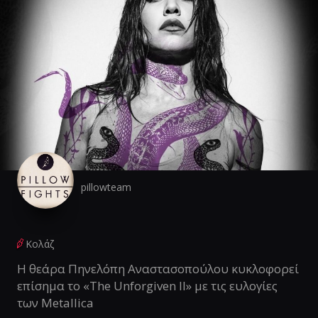
pillowteam
Κολάζ
Η θεάρα Πηνελόπη Αναστασοπούλου κυκλοφορεί
επίσημα το «The Unforgiven II» με τις ευλογίες
των Metallica