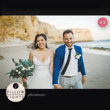
3
#
pillowteam