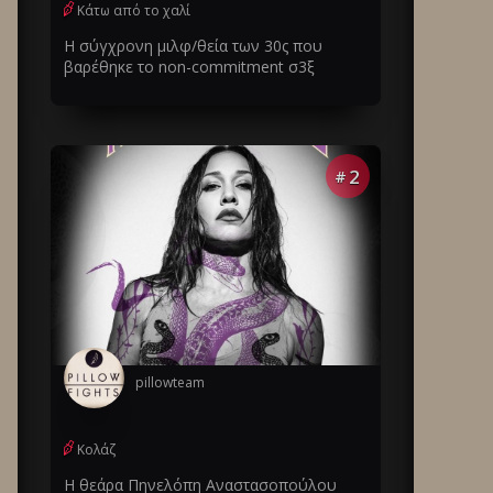
Κάτω από το χαλί
Η σύγχρονη μιλφ/θεία των 30ς που
βαρέθηκε το non-commitment σ3ξ
2
#
pillowteam
Κολάζ
Η θεάρα Πηνελόπη Αναστασοπούλου