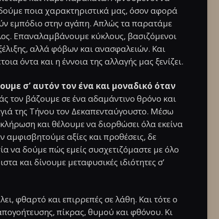
α δούμε ποια χαρακτηριστικά μας, όσον αφορά
ύν εμπόδιο στην αγάπη. Απλώς τα παρατάμε
ηλος. Επαναλαμβάνουμε κύκλους, βασιζόμενοι
ξέλιξης, αλλά φόβων και ανασφαλειών. Και
τοια όντα και η έννοια της αλλαγής μας ξενίζει.
ουμε σ’ αυτόν τον ένα και μοναδικό όταν
ς τον βάζουμε σε ένα αδαμάντινο θρόνο και
αγιά της Τήνου τον Δεκαπενταύγουστο. Μέσω
κλήρωση και θέλουμε να διορθώσει όλα εκείνα
ν αμφισβητούμε αξίες και προθέσεις, δε
ία να δούμε πώς εμείς συσχετιζόμαστε με όλο
τα και δίνουμε μεταφυσικές ιδιότητες σ’
ει, φθαρτό και επιρρεπές σε λάθη. Και τότε ο
 απογοήτευσης, πίκρας, θυμού και φθόνου. Κι