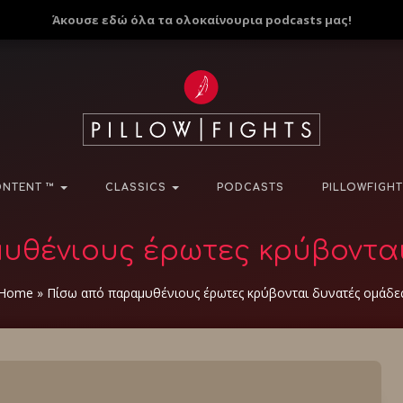
Άκουσε εδώ όλα τα ολοκαίνουρια podcasts μας!
NTENT ™
CLASSICS
PODCASTS
PILLOWFIGHT
θένιους έρωτες κρύβοντα
Home
»
Πίσω από παραμυθένιους έρωτες κρύβονται δυνατές ομάδε