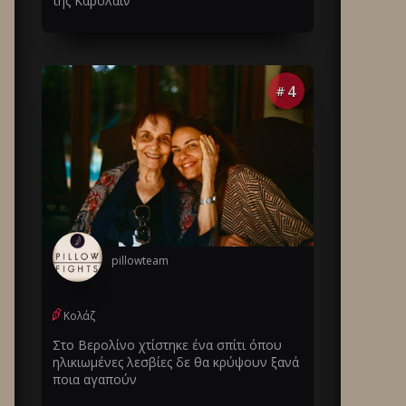
της Καρολάιν
4
#
pillowteam
Κολάζ
Στο Βερολίνο χτίστηκε ένα σπίτι όπου
ηλικιωμένες λεσβίες δε θα κρύψουν ξανά
ποια αγαπούν