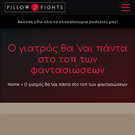
Μ
ε
Άκουσε εδώ όλα τα ολοκαίνουρια podcasts μας!
ν
ο
ύ
Ο γιατρός θα 'ναι πάντα
στο τοπ των
φαντασιώσεων
Home
»
Ο γιατρός θα ‘ναι πάντα στο τοπ των φαντασιώσεων