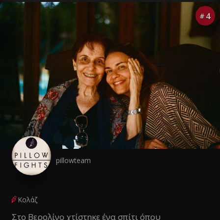
4
#
pillowteam
Κολάζ
Στο Βερολίνο χτίστηκε ένα σπίτι όπου