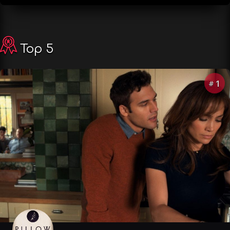
Top 5
1
#