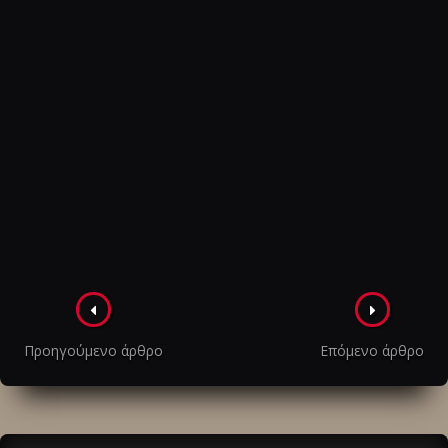
Πλοήγηση
στα
Προηγούμενο άρθρο
Επόμενο άρθρο
άρθρα