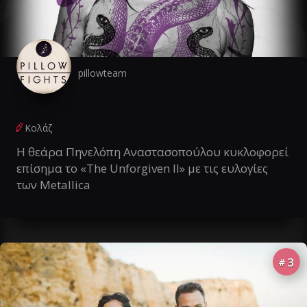
pillowteam
Κολάζ
Η θεάρα Πηνελόπη Αναστασοπούλου κυκλοφορεί
επίσημα το «The Unforgiven II» με τις ευλογίες
των Metallica
3
#