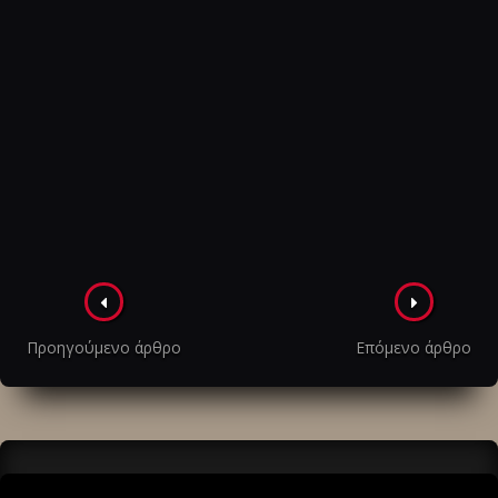
Πλοήγηση
στα
Προηγούμενο άρθρο
Επόμενο άρθρο
άρθρα