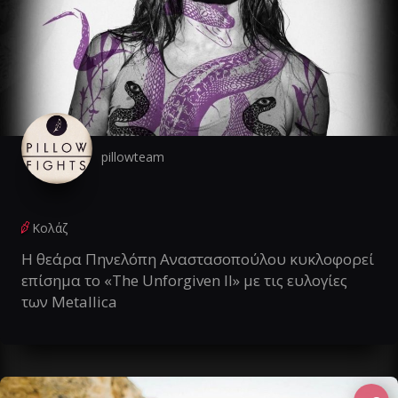
pillowteam
Κολάζ
Η θεάρα Πηνελόπη Αναστασοπούλου κυκλοφορεί
επίσημα το «The Unforgiven II» με τις ευλογίες
των Metallica