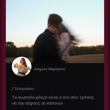
Ασημίνα Μαραγκού
Σεληνιάσου
Το σιωπηλό φλερτ είναι ο πιο σέxι τρόπος
να την πέφτεις σε κάποιον