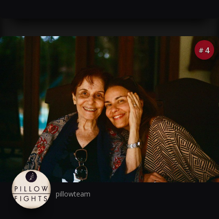
4
#
pillowteam