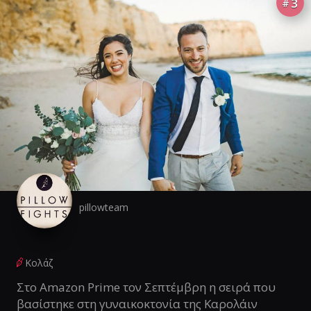
3
#
pillowteam
Κολάζ
Στο Amazon Prime τον Σεπτέμβρη η σειρά που
βασίστηκε στη γυναικοκτονία της Καρολάιν