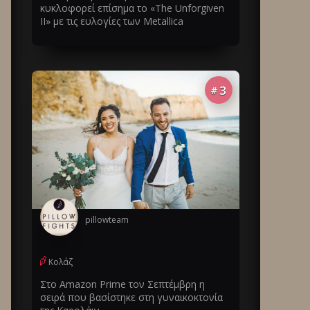
κυκλοφορεί επίσημα το «The Unforgiven
II» με τις ευλογίες των Metallica
3
#
pillowteam
Κολάζ
Στο Amazon Prime τον Σεπτέμβρη η
σειρά που βασίστηκε στη γυναικοκτονία