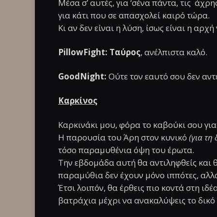
Μέσα σ’ αυτές, για ‘σένα πάντα, τις άχρ
για κάτι που σε απασχολεί καιρό τώρα.
Κι αν δεν είναι η λύση, ίσως είναι η αρχή
PillowFight: Ταύρος
, ανέλπιστα καλό.
GoodNight:
Ούτε τον εαυτό σου δεν αντέ
Καρκίνος
Καρκινάκι μου, φόρα το καβούκι σου γιατ
Η παρουσία του Άρη στον κυνικό
(για τη
τόσο παραμυθένια όψη του έρωτα.
Την εβδομάδα αυτή θα αντιληφθείς και θ
παραμύθια δεν έχουν μόνο ιππότες, αλλ
Έτσι λοιπόν, θα έρθεις πιο κοντά στη ιδέ
βατράχια μέχρι να ανακαλύψεις το δικό 