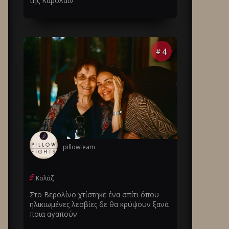
της Καρολάιν
4
#
pillowteam
Κολάζ
Στο Βερολίνο χτίστηκε ένα σπίτι όπου
ηλικιωμένες λεσβίες δε θα κρύψουν ξανά
ποια αγαπούν