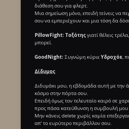
διάθεση σου για φλερτ.
Μια σημείωση μόνο, επειδή τείνεις να πε
σου να εμπεριέχουν και μια τόση δα δόση
PillowFight:
Τοξότης
γιατί θέλεις τρέλ
μπορεί.
GoodNight:
Συγνώμη κύριε
Υδροχόε
, π
Δίδυμος
Διδυμάκι μου, η εβδομάδα αυτή με την ά
κόσμο στην πόρτα σου.
Επειδή όμως τον τελευταίο καιρό σε χαρ
προς πάσα κατεύθυνση η συμβουλή μου ε
Μην κάνεις delete χωρίς καμία επεξεργ
απ’ το ευρύτερο περιβάλλον σου.