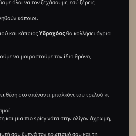
ύαμε όλοι να τον ξεχάσουμε, εσύ ξέρεις
νηθούν κάποιοι.
ιού και κάποιος
Υδροχόος
θα κολλήσει άγρια
ούμε να μοιραστούμε τον ίδιο θρόνο,
νει θέση στο απέναντι μπαλκόνι του τρελού κι
σμοί.
η και μια πιο spicy νότα στην ολίγον άχρωμη,
 αυτή σου ξυπνά τον ερωτισμό σου και τη