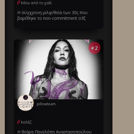
Κάτω από το χαλί
Η σύγχρονη μιλφ/θεία των 30ς που
βαρέθηκε το non-commitment σ3ξ
2
#
pillowteam
Κολάζ
Η θεάρα Πηνελόπη Αναστασοπούλου