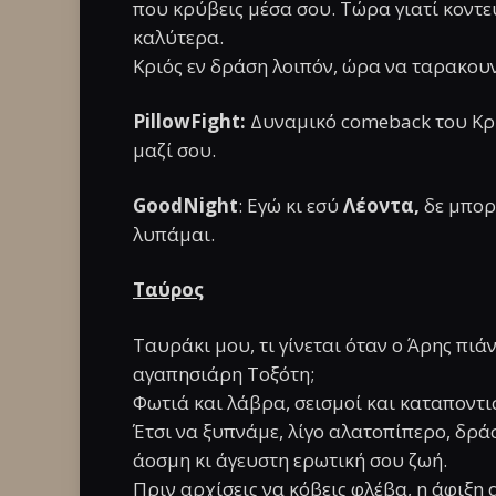
που κρύβεις μέσα σου. Τώρα γιατί κοντε
καλύτερα.
Κριός εν δράση λοιπόν, ώρα να ταρακου
PillowFight:
Δυναμικό comeback του Κρ
μαζί σου.
GoodNight
: Εγώ κι εσύ
Λέοντα,
δε μπορ
λυπάμαι.
Ταύρος
Ταυράκι μου, τι γίνεται όταν ο Άρης πιά
αγαπησιάρη Τοξότη;
Φωτιά και λάβρα, σεισμοί και καταποντι
Έτσι να ξυπνάμε, λίγο αλατοπίπερο, δράσ
άοσμη κι άγευστη ερωτική σου ζωή.
Πριν αρχίσεις να κόβεις φλέβα, η άφιξη