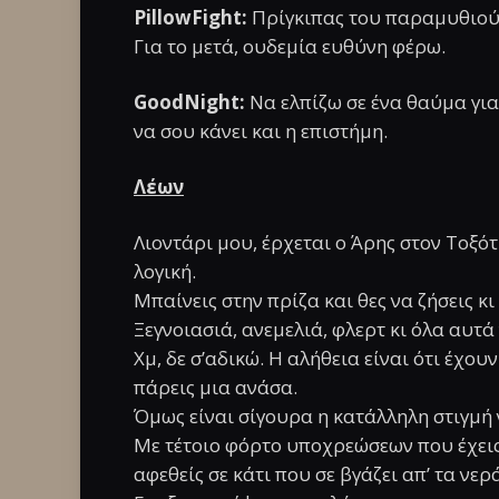
PillowFight:
Πρίγκιπας του παραμυθιού 
Για το μετά, ουδεμία ευθύνη φέρω.
GoodNight:
Να ελπίζω σε ένα θαύμα για
να σου κάνει και η επιστήμη.
Λέων
Λιοντάρι μου, έρχεται ο Άρης στον Τοξό
λογική.
Μπαίνεις στην πρίζα και θες να ζήσεις κι
Ξεγνοιασιά, ανεμελιά, φλερτ κι όλα αυτά 
Χμ, δε σ’αδικώ. Η αλήθεια είναι ότι έχου
πάρεις μια ανάσα.
Όμως είναι σίγουρα η κατάλληλη στιγμή
Με τέτοιο φόρτο υποχρεώσεων που έχεις
αφεθείς σε κάτι που σε βγάζει απ’ τα νερ