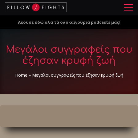
Μ
ε
Άκουσε εδώ όλα τα ολοκαίνουρια podcasts μας!
ν
ο
ύ
Μεγάλοι συγγραφείς που
έζησαν κρυφή ζωή
Home
»
Μεγάλοι συγγραφείς που έζησαν κρυφή ζωή