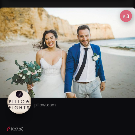
3
#
pillowteam
Κολάζ