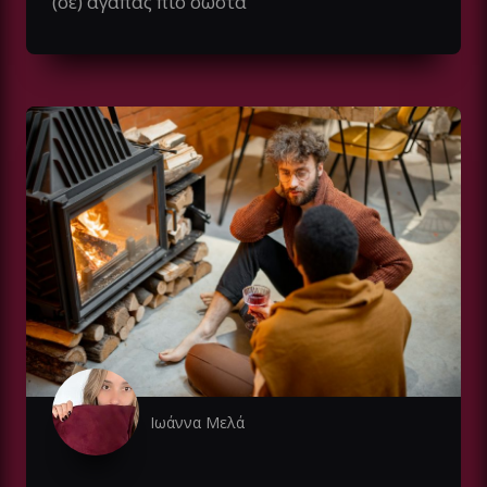
(σε) αγαπάς πιο σωστά
Ιωάννα Μελά