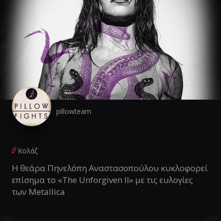
pillowteam
Κολάζ
Η θεάρα Πηνελόπη Αναστασοπούλου κυκλοφορεί
επίσημα το «The Unforgiven II» με τις ευλογίες
των Metallica