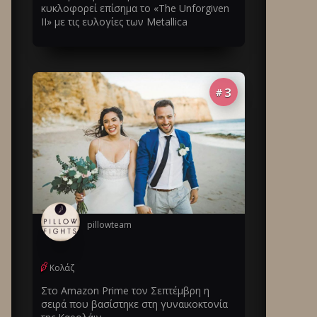
κυκλοφορεί επίσημα το «The Unforgiven
II» με τις ευλογίες των Metallica
3
#
pillowteam
Κολάζ
Στο Amazon Prime τον Σεπτέμβρη η
σειρά που βασίστηκε στη γυναικοκτονία