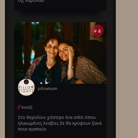
της Καρολάιν
4
#
pillowteam
Κολάζ
Στο Βερολίνο χτίστηκε ένα σπίτι όπου
ηλικιωμένες λεσβίες δε θα κρύψουν ξανά
ποια αγαπούν