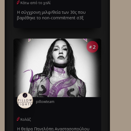
Κάτω από το χαλί
Η σύγχρονη μιλφ/θεία των 30ς που
βαρέθηκε το non-commitment σ3ξ
2
#
pillowteam
Κολάζ
Η θεάρα Πηνελόπη Αναστασοπούλου