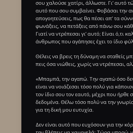
σου χαλούσε χατίρι, άλλωστε. Γι’ αυτό 
αυτό που σου συμβαίνει. Φοβάσαι την α
απογοητεύσεις, πως θα πέσει απ’ τα σύνν
φωνάξεις, να πετάξεις από πάνω σου κάθε
Γιατί να ντρέπεσαι γι’ αυτό; Είναι ό,τι κ
άνθρωπος που αγάπησες έχει το ίδιο φύλ
Θέλεις να βρεις τη δύναμη να σταθείς μπ
πεις όσα νιώθεις, χωρίς να ντρέπεσαι, αλ
«Μπαμπά, την αγαπώ. Την αγαπώ όσο δεν
είναι να νοιάζεσαι τόσο πολύ για κάποιο
τον ίδιο σου τον εαυτό, μέχρι που ήρθε
δεδομένα. Θέλω τόσο πολύ να την γνωρί
για τη δική μου ευτυχία.
Δεν είναι αυτό που ευχόσουν για την κόρ
την βλέπεις να χαμογελά; Τώρα μπορώ ν