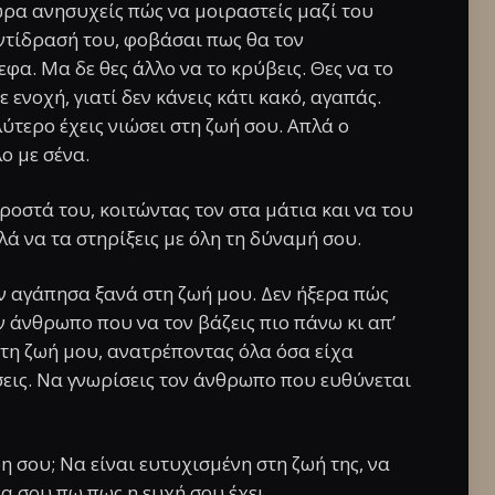
τώρα ανησυχείς πώς να μοιραστείς μαζί του
ντίδρασή του, φοβάσαι πως θα τον
εφα. Μα δε θες άλλο να το κρύβεις. Θες να το
 ενοχή, γιατί δεν κάνεις κάτι κακό, αγαπάς.
αλύτερο έχεις νιώσει στη ζωή σου. Απλά ο
ο με σένα.
ροστά του, κοιτώντας τον στα μάτια και να του
λά να τα στηρίξεις με όλη τη δύναμή σου.
 αγάπησα ξανά στη ζωή μου. Δεν ήξερα πώς
ν άνθρωπο που να τον βάζεις πιο πάνω κι απ’
 στη ζωή μου, ανατρέποντας όλα όσα είχα
σεις. Να γνωρίσεις τον άνθρωπο που ευθύνεται
η σου; Να είναι ευτυχισμένη στη ζωή της, να
α σου πω πως η ευχή σου έχει