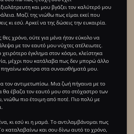
αξιολάτρευτη και μου βγάζει τον καλύτερό μου
άλεια. Μαζί της νιώθω πως είμαι εκεί που
ις κι εσύ. Αρκεί να της δώσεις την ευκαιρία.
 θες χρόνο, ούτε για μένα ήταν εύκολο να
λεψα με τον εαυτό μου νύχτες ατέλειωτες.
ο χειρότερο έγκλημα στον κόσμο, κλείστηκα
νία, μέχρι που κατάλαβα πως δεν μπορώ άλλο
να πηγαίνω κόντρα στα συναισθήματά μου.
να τον αντιμετωπίσω. Μια ζωή πήγαινα με το
α θα έβαζα τον εαυτό μου στο στόχαστρο των
, νιώθω πιο έτοιμη από ποτέ. Πιο πολύ με
ι.
μένα, κι εσύ κι η μαμά. Το αντιλαμβάνομαι πως
 Το καταλαβαίνω και σου δίνω αυτό το χρόνο,