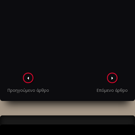
Πλοήγηση
στα
Προηγούμενο άρθρο
Επόμενο άρθρο
άρθρα