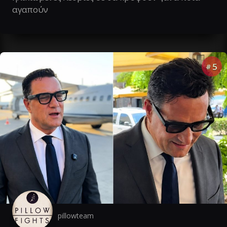
αγαπούν
5
#
pillowteam