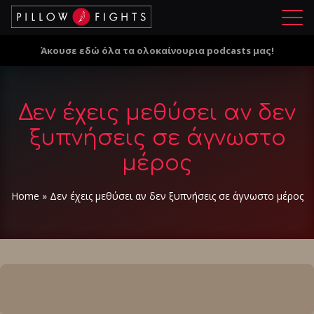
Μ
ε
Άκουσε εδώ όλα τα ολοκαίνουρια podcasts μας!
ν
ο
ύ
Δεν έχεις μεθύσει αν δεν
ξυπνήσεις σε άγνωστο
μέρος
Home
»
Δεν έχεις μεθύσει αν δεν ξυπνήσεις σε άγνωστο μέρος