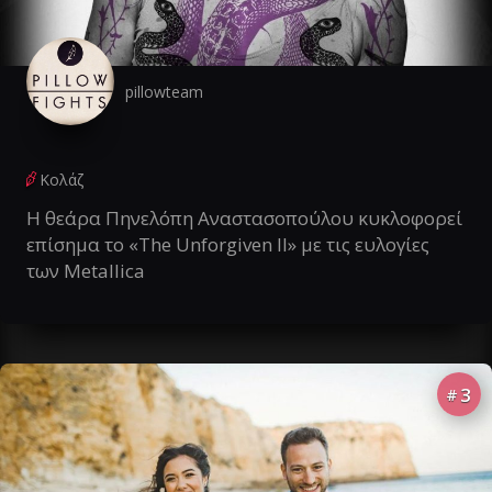
pillowteam
Κολάζ
Η θεάρα Πηνελόπη Αναστασοπούλου κυκλοφορεί
επίσημα το «The Unforgiven II» με τις ευλογίες
των Metallica
3
#