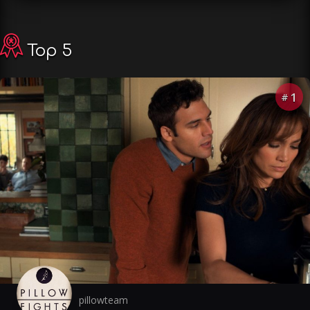
Top 5
1
#
pillowteam