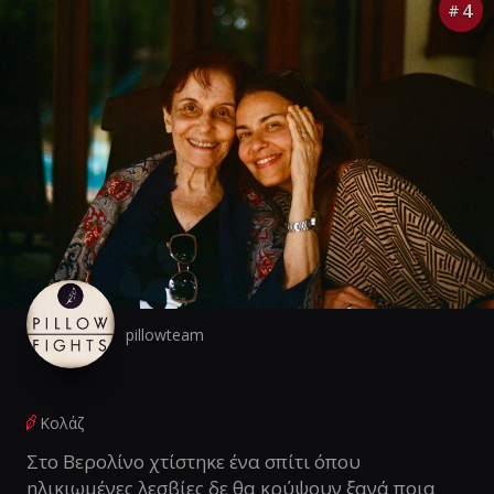
4
#
pillowteam
Κολάζ
Στο Βερολίνο χτίστηκε ένα σπίτι όπου
ηλικιωμένες λεσβίες δε θα κρύψουν ξανά ποια