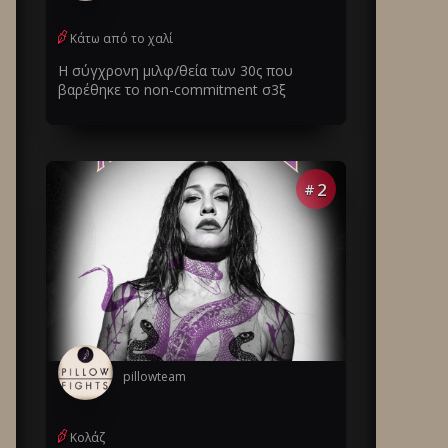
Κάτω από το χαλί
Η σύγχρονη μιλφ/θεία των 30ς που
βαρέθηκε το non-commitment σ3ξ
2
#
pillowteam
Κολάζ