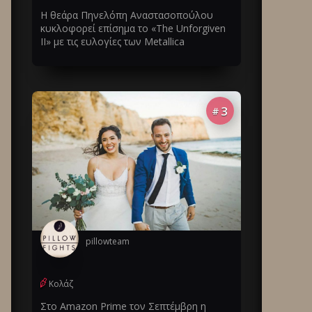
Η θεάρα Πηνελόπη Αναστασοπούλου
κυκλοφορεί επίσημα το «The Unforgiven
II» με τις ευλογίες των Metallica
3
#
pillowteam
Κολάζ
Στο Amazon Prime τον Σεπτέμβρη η