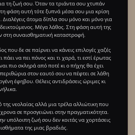
για τη ζωή σου. Όταν τα τριάντα σου χτυπάν
 στη φάση αυτή τότε ξυπνά μέσα σου μια κρίση
ς. Διαλέγεις άτομα δίπλα σου μόνο και μόνο για
οδεικτούμενος. Μέγα λάθος. Στη φάση αυτή της
ύν στη συναισθηματική καταστροφή.
ος που δε σε παίρνει να κάνεις επιλογές χαζές
ι πάει να πει πόνος και τι χαρά, τι εστί έρωτας
ναι πιο σκληρά από ποτέ κι ο πήχης θα έχει
 περιθώρια στον εαυτό σου να πέφτει σε λάθη
εργένη έφηβου. Θέλεις αντιδράσεις ώριμες κι
νήλικα.
ό της νεολαίας αλλά μια τρέλα αλλιώτικη που
όχρονα σε προσγειώνει στην πραγματικότητα.
ην υπόλοιπη ζωή σου δεν κοιτάς να χορτάσεις
ισθήματα της μιας βραδιάς.