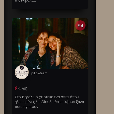
της Καρολάιν
4
#
pillowteam
Κολάζ
Στο Βερολίνο χτίστηκε ένα σπίτι όπου
ηλικιωμένες λεσβίες δε θα κρύψουν ξανά
ποια αγαπούν