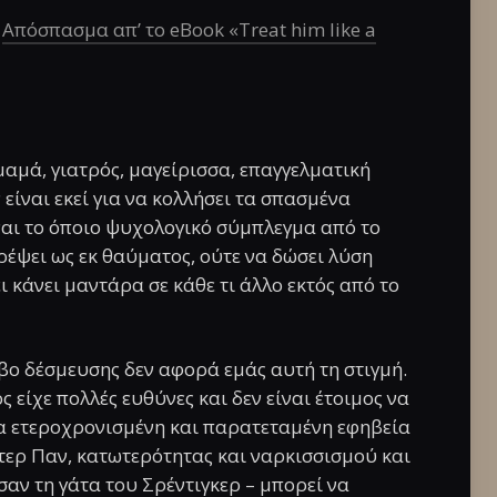
–
Απόσπασμα απ’ το eBook «Treat him like a
 μαμά, γιατρός, μαγείρισσα, επαγγελματική
 είναι εκεί για να κολλήσει τα σπασμένα
ναι το όποιο ψυχολογικό σύμπλεγμα από το
τρέψει ως εκ θαύματος, ούτε να δώσει λύση
ι κάνει μαντάρα σε κάθε τι άλλο εκτός από το
ο δέσμευσης δεν αφορά εμάς αυτή τη στιγμή.
ς είχε πολλές ευθύνες και δεν είναι έτοιμος να
ια ετεροχρονισμένη και παρατεταμένη εφηβεία
ίτερ Παν, κατωτερότητας και ναρκισσισμού και
αν τη γάτα του Σρέντιγκερ – μπορεί να