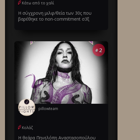
Κάτω από το χαλί
Η σύγχρονη μιλφ/θεία των 30ς που
βαρέθηκε το non-commitment σ3ξ
2
#
pillowteam
Κολάζ
Η θεάρα Πηνελόπη Αναστασοπούλου