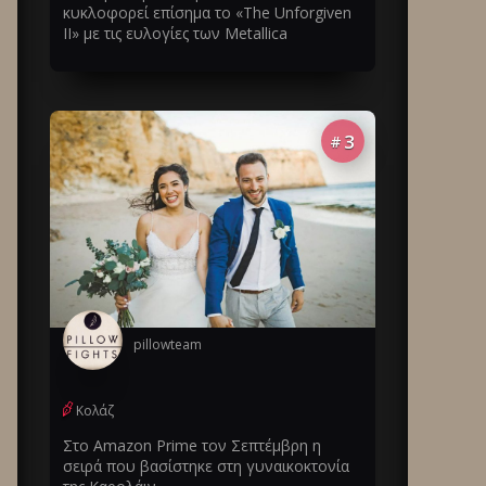
κυκλοφορεί επίσημα το «The Unforgiven
II» με τις ευλογίες των Metallica
3
#
pillowteam
Κολάζ
Στο Amazon Prime τον Σεπτέμβρη η
σειρά που βασίστηκε στη γυναικοκτονία