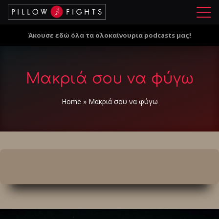
Μ
ε
Άκουσε εδώ όλα τα ολοκαίνουρια podcasts μας!
ν
ο
ύ
Μακριά σου να φύγω
Home
»
Μακριά σου να φύγω