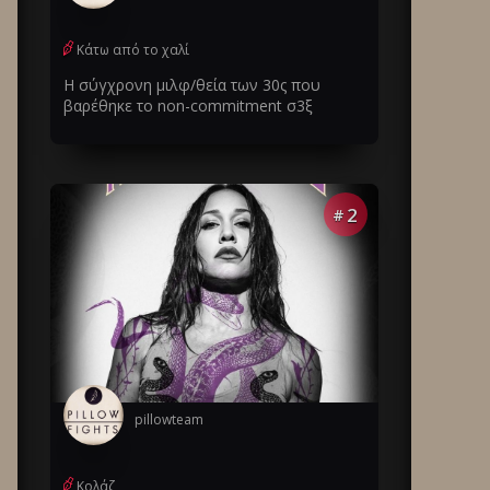
Κάτω από το χαλί
Η σύγχρονη μιλφ/θεία των 30ς που
βαρέθηκε το non-commitment σ3ξ
2
#
pillowteam
Κολάζ