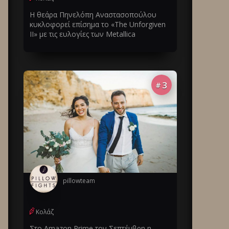
Η θεάρα Πηνελόπη Αναστασοπούλου
κυκλοφορεί επίσημα το «The Unforgiven
II» με τις ευλογίες των Metallica
3
#
pillowteam
Κολάζ
Στο Amazon Prime τον Σεπτέμβρη η