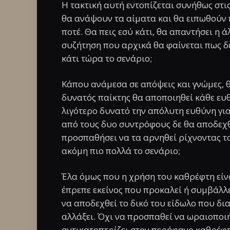
Η τακτική αυτή εντοπίζεται συνήθως στι
θα ανάψουν τα αίματα και θα ειπωθούν 
ποτέ. Θα πεις εσύ κάτι, θα απαντήσει η 
συζήτηση που αρχικά θα φαίνεται πως δε
κάτι τώρα το σενάριο;
Κάπου ανάμεσα σε απόψεις και γνώμες, θα
δυνατός παίκτης θα αποποιηθεί κάθε ευ
λιγότερο δυνατό την απόλυτη ευθύνη για
από τους δυο συντρόφους δε θα αποδεχ
προσπαθήσει να τα αρνηθεί ρίχνοντας τ
ακόμη πιο πολλά το σενάριο;
Έλα όμως που η χρήση του καθρέφτη είνα
έπρεπε εκείνος που προκαλεί ή συμβάλλε
να αποδεχθεί το δικό του είδωλο που διαφ
αλλάξει. Όχι να προσπαθεί να ωραιοποιή
αντικατοπτρίζει στον περήφανο καθρέφτ