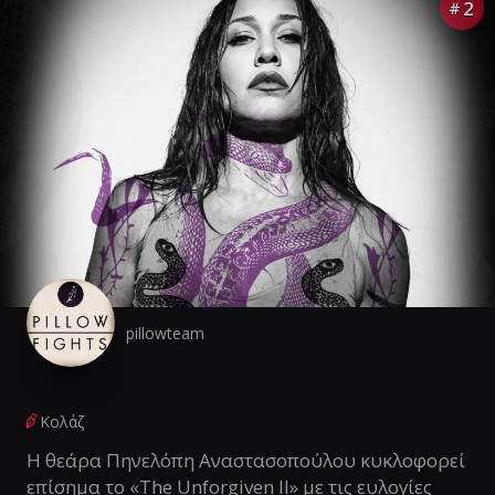
2
#
pillowteam
Κολάζ
Η θεάρα Πηνελόπη Αναστασοπούλου κυκλοφορεί
επίσημα το «The Unforgiven II» με τις ευλογίες