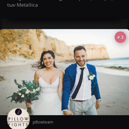
των Metallica
3
#
pillowteam