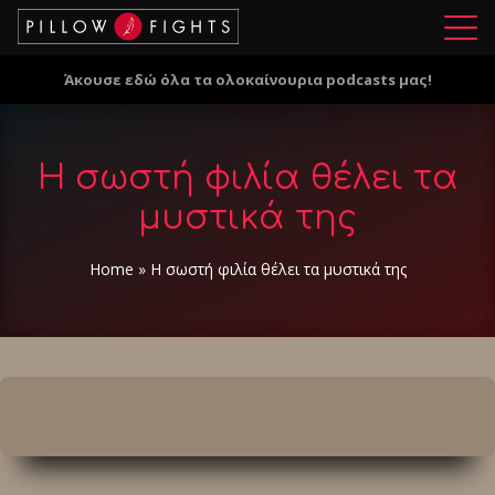
Μ
ε
Άκουσε εδώ όλα τα ολοκαίνουρια podcasts μας!
ν
ο
ύ
Η σωστή φιλία θέλει τα
μυστικά της
Home
»
Η σωστή φιλία θέλει τα μυστικά της