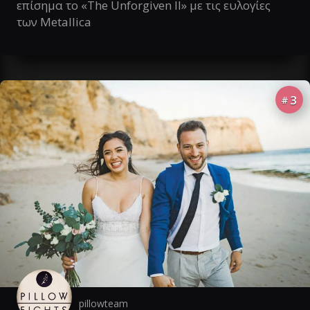
επίσημα το «The Unforgiven II» με τις ευλογίες
των Metallica
3
#
pillowteam