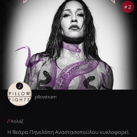
2
#
pillowteam
Κολάζ
Η θεάρα Πηνελόπη Αναστασοπούλου κυκλοφορεί