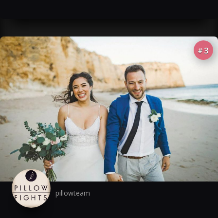
3
#
pillowteam