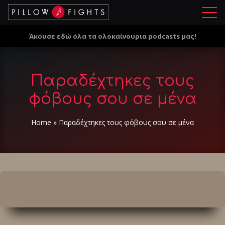
Μ
ε
Άκουσε εδώ όλα τα ολοκαίνουρια podcasts μας!
ν
ο
ύ
Παραδέχτηκες τους
φόβους σου σε μένα
Home
»
Παραδέχτηκες τους φόβους σου σε μένα