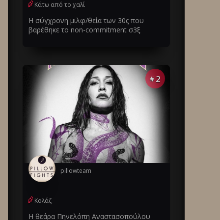
Κάτω από το χαλί
Η σύγχρονη μιλφ/θεία των 30ς που
βαρέθηκε το non-commitment σ3ξ
2
#
pillowteam
Κολάζ
Η θεάρα Πηνελόπη Αναστασοπούλου