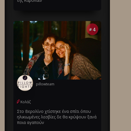
της Καρολάιν
4
#
pillowteam
Κολάζ
Στο Βερολίνο χτίστηκε ένα σπίτι όπου
ηλικιωμένες λεσβίες δε θα κρύψουν ξανά
ποια αγαπούν