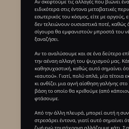
Αν σκεφτούμε τις αλλαγές που βιώνει ένα
ειδικότερα στις έντονα μεταβατικές περι
εσωτερικός του κόσμος, είτε με αργούς, 
δεν τελειώνουν ουσιαστικά ποτέ, καθώς ό
σίγουρα θα εμφανιστούν μπροστά του νέ
ξαναζήσει.
Αν το αναλύσουμε και σε ένα δεύτερο ε
την αέναη αλλαγή του ψυχισμού μας. Κάπ
καθησυχαστική, καθώς αυτό σημαίνει ότι
«εαυτού». Γιατί, πολύ απλά, μία τέτοια 
κι ανθίζει μια αγνή αίσθηση γαλήνης στ
βάση το οποίο θα κριθούμε (από κάποιον 
φτάσουμε.
Από την άλλη πλευρά, μπορεί αυτή η σ
στρεσάρει έντονα, γιατί αυτό σημαίνει 
ζωή ενώ ταυτόχρονα αλλάζουμε κάτι. Σα