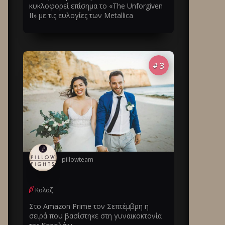
κυκλοφορεί επίσημα το «The Unforgiven
II» με τις ευλογίες των Metallica
3
#
pillowteam
Κολάζ
Στο Amazon Prime τον Σεπτέμβρη η
σειρά που βασίστηκε στη γυναικοκτονία