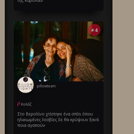
της Καρολάιν
4
#
pillowteam
Κολάζ
Στο Βερολίνο χτίστηκε ένα σπίτι όπου
ηλικιωμένες λεσβίες δε θα κρύψουν ξανά
ποια αγαπούν