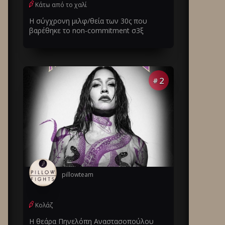
Κάτω από το χαλί
Η σύγχρονη μιλφ/θεία των 30ς που
βαρέθηκε το non-commitment σ3ξ
2
#
pillowteam
Κολάζ
Η θεάρα Πηνελόπη Αναστασοπούλου