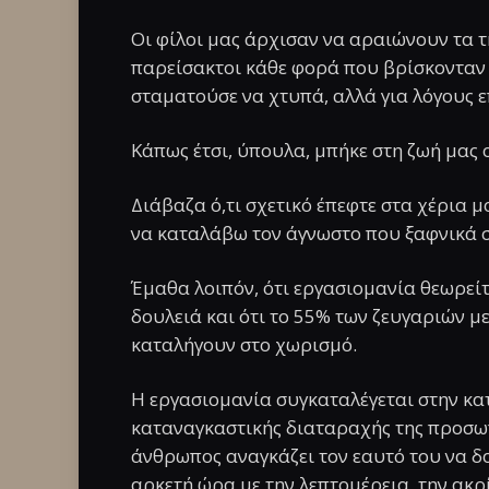
Οι φίλοι μας άρχισαν να αραιώνουν τα τ
παρείσακτοι κάθε φορά που βρίσκονταν γ
σταματούσε να χτυπά, αλλά για λόγους 
Κάπως έτσι, ύπουλα, μπήκε στη ζωή μας 
Διάβαζα ό,τι σχετικό έπεφτε στα χέρια
να καταλάβω τον άγνωστο που ξαφνικά σ
Έμαθα λοιπόν, ότι εργασιομανία θεωρείτ
δουλειά και ότι το 55% των ζευγαριών μ
καταλήγουν στο χωρισμό.
Η εργασιομανία συγκαταλέγεται στην κα
καταναγκαστικής διαταραχής της προσω
άνθρωπος αναγκάζει τον εαυτό του να δο
αρκετή ώρα με την λεπτομέρεια, την ακρ