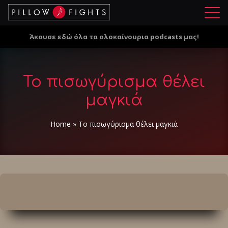
Μ
ε
Άκουσε εδώ όλα τα ολοκαίνουρια podcasts μας!
ν
ο
ύ
Το πισωγύρισμα θέλει
μαγκιά
Home
»
Το πισωγύρισμα θέλει μαγκιά