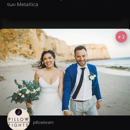
των Metallica
3
#
pillowteam