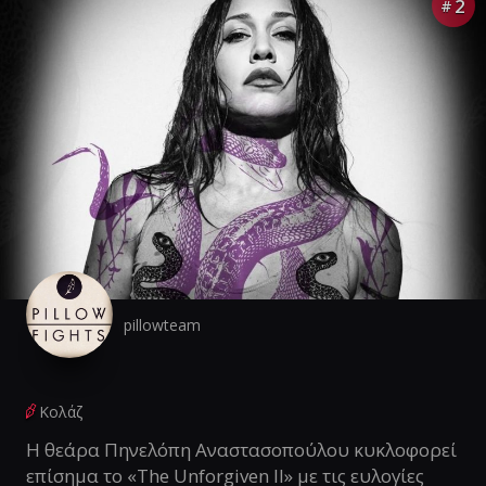
2
#
pillowteam
Κολάζ
Η θεάρα Πηνελόπη Αναστασοπούλου κυκλοφορεί
επίσημα το «The Unforgiven II» με τις ευλογίες