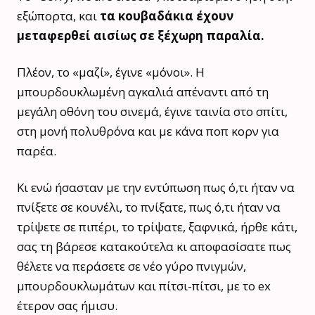
εξώπορτα, και
τα κουβαδάκια έχουν
μεταφερθεί αισίως σε ξέχωρη παραλία.
Πλέον, το «μαζί», έγινε «μόνοι». Η
μπουρδουκλωμένη αγκαλιά απέναντι από τη
μεγάλη οθόνη του σινεμά, έγινε ταινία στο σπίτι,
στη μονή πολυθρόνα και με κάνα ποπ κορν για
παρέα.
Κι ενώ ήσασταν με την εντύπωση πως ό,τι ήταν να
πνίξετε σε κουνέλι, το πνίξατε, πως ό,τι ήταν να
τρίψετε σε πιπέρι, το τρίψατε, ξαφνικά, ήρθε κάτι,
σας τη βάρεσε κατακούτελα κι αποφασίσατε πως
θέλετε να περάσετε σε νέο γύρο πνιγμών,
μπουρδουκλωμάτων και πίτσι-πίτσι, με το ex
έτερον σας ήμισυ.