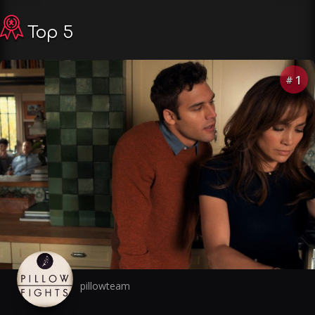
Top 5
1
#
pillowteam