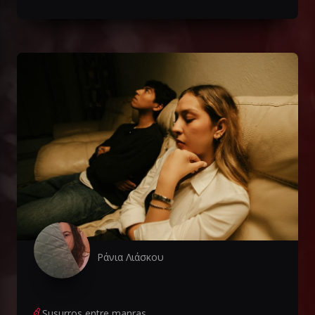
Ράνια Λιάσκου
Susurros entre manras