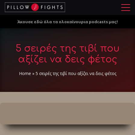
Μ
ε
Άκουσε εδώ όλα τα ολοκαίνουρια podcasts μας!
ν
ο
ύ
5 σειρές της τιβί που
αξίζει να δεις φέτος
Home
»
5 σειρές της τιβί που αξίζει να δεις φέτος