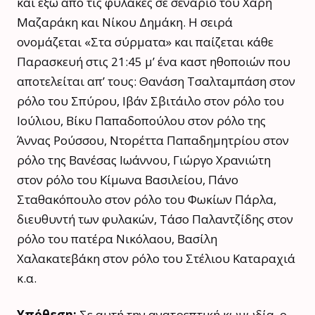
και έξω από τις φυλακές σε σενάριο του Χάρη
Μαζαράκη και Νίκου Δημάκη. Η σειρά
ονομάζεται «Στα σύρματα» και παίζεται κάθε
Παρασκευή στις 21:45 μ’ ένα καστ ηθοποιών που
αποτελείται απ’ τους: Θανάση Τσαλταμπάση στον
ρόλο του Σπύρου, Ιβάν Σβιτάιλο στον ρόλο του
Ιούλιου, Bίκυ Παπαδοπούλου στον ρόλο της
Άννας Ρούσσου, Ντορέττα Παπαδημητρίου στον
ρόλο της Βανέσας Ιωάννου, Γιώργο Χρανιώτη
στον ρόλο του Κίμωνα Βασιλείου, Πάνο
Σταθακόπουλο στον ρόλο του Φωκίων Πάρλα,
διευθυντή των φυλακών, Τάσο Παλαντζίδης στον
ρόλο του πατέρα Νικόλαου, Βασίλη
Χαλακατεβάκη στον ρόλο του Στέλιου Καταραχιά
κ.α.
Υπόθεση:
Σε αυτή την ανατρεπτική κωμωδία, ο