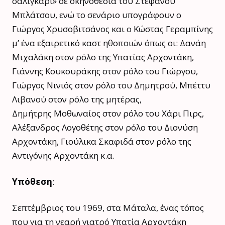
σαλιγκάρι» σε σκηνοθεσία του Στέφανου
Μπλάτσου, ενώ το σενάριο υπογράφουν ο
Γιώργος Χρυσοβιτσάνος και ο Κώστας Γεραμπίνης
μ’ ένα εξαιρετικό καστ ηθοποιών όπως οι: Δανάη
Μιχαλάκη στον ρόλο της Υπατίας Αρχοντάκη,
Γιάννης Κουκουράκης στον ρόλο του Γιώργου,
Γιώργος Νινιός στον ρόλο του Δημητρού, Μπέττυ
Λιβανού στον ρόλο της μητέρας,
Δημήτρης Μοθωναίος στον ρόλο του Χάρι Πιρς,
Αλέξανδρος Λογοθέτης στον ρόλο του Διονύση
Αρχοντάκη, Γιούλικα Σκαφιδά στον ρόλο της
Αντιγόνης Αρχοντάκη κ.α.
Υπόθεση
:
Σεπτέμβριος του 1969, στα Μάταλα, ένας τόπος
που για τη νεαρή γιατρό Υπατία Αρχοντάκη