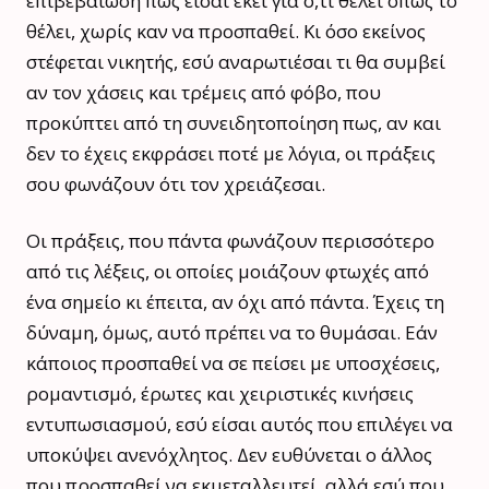
επιβεβαίωση πως είσαι εκεί για ό,τι θέλει όπως το
θέλει, χωρίς καν να προσπαθεί. Κι όσο εκείνος
στέφεται νικητής, εσύ αναρωτιέσαι τι θα συμβεί
αν τον χάσεις και τρέμεις από φόβο, που
προκύπτει από τη συνειδητοποίηση πως, αν και
δεν το έχεις εκφράσει ποτέ με λόγια, οι πράξεις
σου φωνάζουν ότι τον χρειάζεσαι.
Οι πράξεις, που πάντα φωνάζουν περισσότερο
από τις λέξεις, οι οποίες μοιάζουν φτωχές από
ένα σημείο κι έπειτα, αν όχι από πάντα. Έχεις τη
δύναμη, όμως, αυτό πρέπει να το θυμάσαι. Εάν
κάποιος προσπαθεί να σε πείσει με υποσχέσεις,
ρομαντισμό, έρωτες και χειριστικές κινήσεις
εντυπωσιασμού, εσύ είσαι αυτός που επιλέγει να
υποκύψει ανενόχλητος. Δεν ευθύνεται ο άλλος
που προσπαθεί να εκμεταλλευτεί, αλλά εσύ που