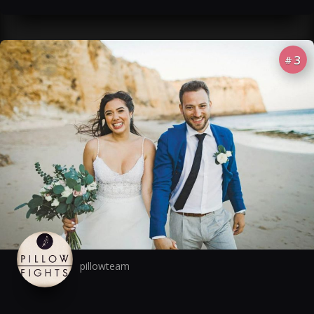
3
#
pillowteam