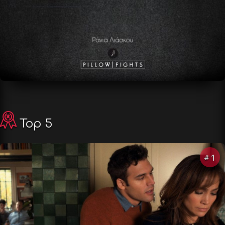
Top 5
1
#