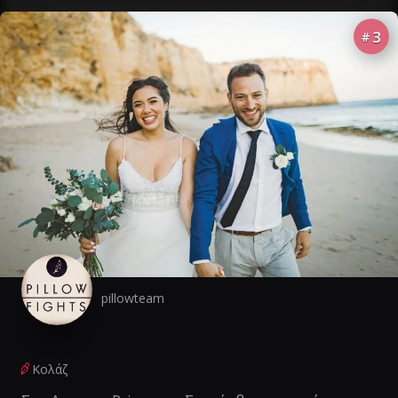
3
#
pillowteam
Κολάζ