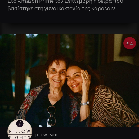
Στο Amazon Prime τον Σεπτέμβρη η σειρά που
βασίστηκε στη γυναικοκτονία της Καρολάιν
4
#
pillowteam