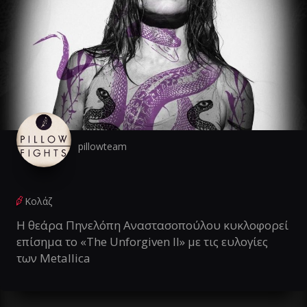
pillowteam
Κολάζ
Η θεάρα Πηνελόπη Αναστασοπούλου κυκλοφορεί
επίσημα το «The Unforgiven II» με τις ευλογίες
των Metallica