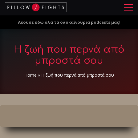
Μ
ε
Άκουσε εδώ όλα τα ολοκαίνουρια podcasts μας!
ν
ο
ύ
Η ζωή που περνά από
μπροστά σου
Home
»
Η ζωή που περνά από μπροστά σου