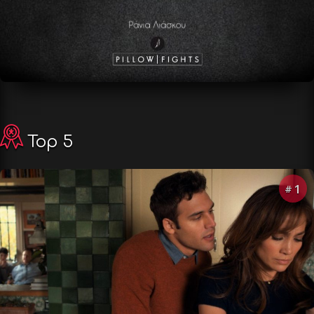
Top 5
1
#