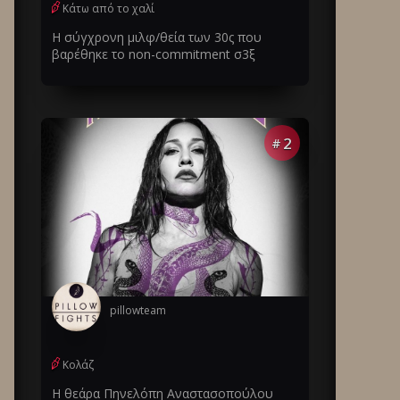
Κάτω από το χαλί
Η σύγχρονη μιλφ/θεία των 30ς που
βαρέθηκε το non-commitment σ3ξ
2
#
pillowteam
Κολάζ
Η θεάρα Πηνελόπη Αναστασοπούλου