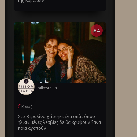
της Καρολάιν
4
#
pillowteam
Κολάζ
Στο Βερολίνο χτίστηκε ένα σπίτι όπου
ηλικιωμένες λεσβίες δε θα κρύψουν ξανά
ποια αγαπούν