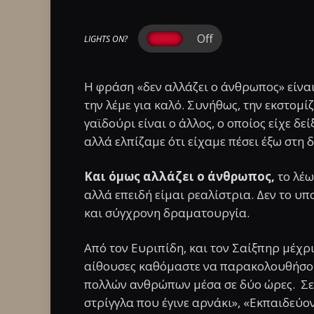
LIGHTS ON?
Η φράση «δεν αλλάζει ο άνθρωπος» είναι
την λέμε για καλό. Συνήθως, την εκστο
γαϊδούρι είναι ο άλλος, ο οποίος είχε δε
αλλά ελπίζαμε ότι είχαμε πέσει έξω στη
Και όμως αλλάζει ο άνθρωπος,
το λέω
αλλά επειδή είμαι ρεαλίστρια. Δεν το υ
και σύγχρονη δραματουργία.
Από τον Ευριπίδη, και τον Σαίξπηρ μέχρ
αίθουσες καθόμαστε να παρακολουθήσου
πολλών ανθρώπων μέσα σε δύο ώρες. Σε μ
στρίγγλα που έγινε αρνάκι», «Εκπαιδεύον