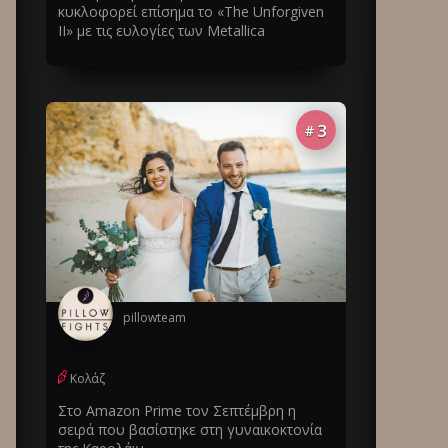
κυκλοφορεί επίσημα το «The Unforgiven
II» με τις ευλογίες των Metallica
3
#
pillowteam
Κολάζ
Στο Amazon Prime τον Σεπτέμβρη η
σειρά που βασίστηκε στη γυναικοκτονία