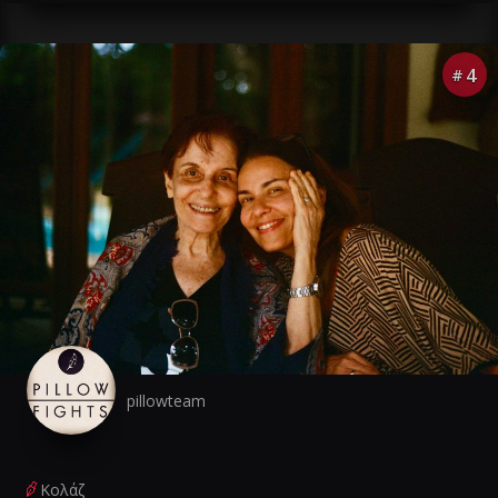
4
#
pillowteam
Κολάζ