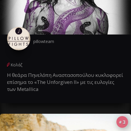
pillowteam
Κολάζ
Η θεάρα Πηνελόπη Αναστασοπούλου κυκλοφορεί
επίσημα το «The Unforgiven II» με τις ευλογίες
των Metallica
3
#