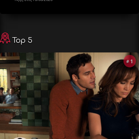
Top 5
1
#