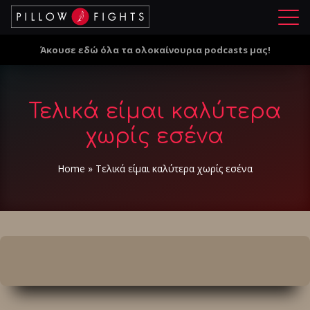
Μ
ε
Άκουσε εδώ όλα τα ολοκαίνουρια podcasts μας!
ν
ο
ύ
Τελικά είμαι καλύτερα
χωρίς εσένα
Home
»
Τελικά είμαι καλύτερα χωρίς εσένα