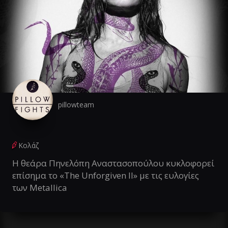
pillowteam
Κολάζ
Η θεάρα Πηνελόπη Αναστασοπούλου κυκλοφορεί
επίσημα το «The Unforgiven II» με τις ευλογίες
των Metallica