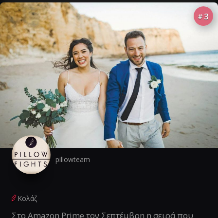
3
#
pillowteam
Κολάζ
Στο Amazon Prime τον Σεπτέμβρη η σειρά που