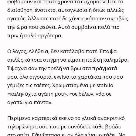
φοβόμουν και ταυτόχρονα το ευχόμουν. Πες το
διαίσθηση, ένστικτο, αυτογνωσία ή όπως αλλιώς
αγαπάς. Άλλωστε ποτέ δε χάνεις κάποιον ακριβώς
την ώρα που φεύγει. Αυτό συμβαίνει πολύ πιο
πριν ή πολύ αργότερα.
Ο λόγος; Αλήθεια, δεν κατάλαβα ποτέ. Έπαψα
απλώς κάποια στιγμή να είμαι η πρώτη καλημέρα.
Έψαχνα σαν την τρελή να βρω στα πράγματά
μου, όλο σιγουριά, εκείνα τα χαρτάκια που μου
γέμιζες τις τσέπες. Χρωματισμένα με stabilο
«καληνύχτα αγάπη μου», «σε θέλω», «θα σε
αγαπώ για πάντα».
Περίμενα καρτερικά εκείνο το γλυκά ανακριτικό
τηλεφώνημα σου που με συνόδευε κάθε βράδυ
στο σπίτι. Εάν έφτασα κι αν όλα είναι εντάξει. Να