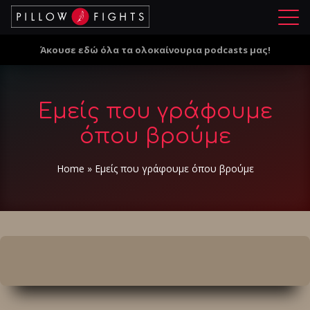
Μ
ε
Άκουσε εδώ όλα τα ολοκαίνουρια podcasts μας!
ν
ο
ύ
Εμείς που γράφουμε
όπου βρούμε
Home
»
Εμείς που γράφουμε όπου βρούμε