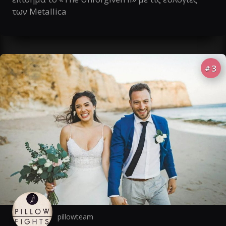
των Metallica
3
#
pillowteam