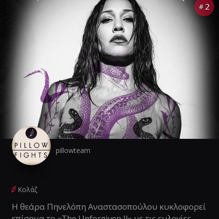
2
#
pillowteam
Κολάζ
Η θεάρα Πηνελόπη Αναστασοπούλου κυκλοφορεί
επίσημα το «The Unforgiven II» με τις ευλογίες