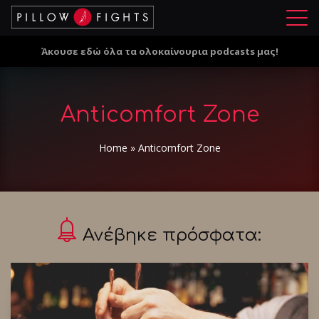
Μ
ε
Άκουσε εδώ όλα τα ολοκαίνουρια podcasts μας!
ν
ο
ύ
Anticomfort Zone
Home
»
Anticomfort Zone
Ανέβηκε πρόσφατα: