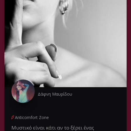
Δάφνη Μαυρίδου
Anticomfort Zone
Μυστικό είναι κάτι αν το ξέρει ένας