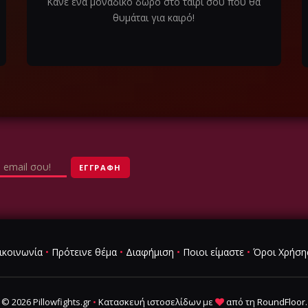
Κάνε ένα μοναδικό δώρο στο ταίρι σου που θα
θυμάται για καιρό!
ικοινωνία
•
Πρότεινε θέμα
•
Διαφήμιση
•
Ποιοι είμαστε
•
Όροι Χρήση
© 2026 Pillowfights.gr
•
Κατασκευή ιστοσελίδων
με
από τη
RoundFloor
.