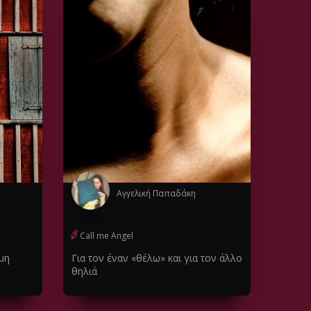
Αγγελική Παπαδάκη
Call me Angel
μη
Για τον έναν «θέλω» και για τον άλλο
θηλιά