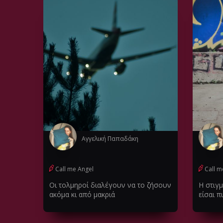
Αγγελική Παπαδάκη
Call me Angel
Call m
Οι τολμηροί διαλέγουν να το ζήσουν
Η στιγ
ακόμα κι από μακριά
είσαι π