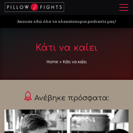
Μ
ε
Άκουσε εδώ όλα τα ολοκαίνουρια podcasts μας!
ν
ο
ύ
Κάτι να καίει
Home
»
Κάτι να καίει
Ανέβηκε πρόσφατα: