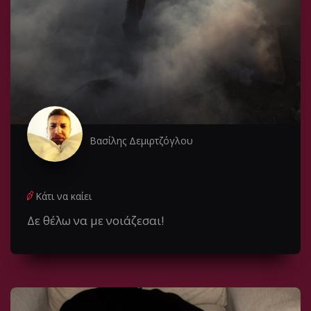
Βασίλης Δεμιρτζόγλου
Κάτι να καίει
Δε θέλω να με νοιάζεσαι!