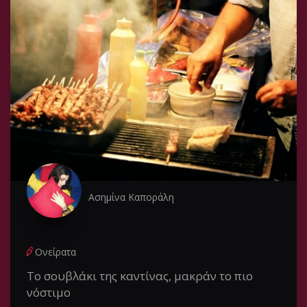
Ασημίνα Καποράλη
Ονείρατα
Το σουβλάκι της καντίνας, μακράν το πιο
νόστιμο