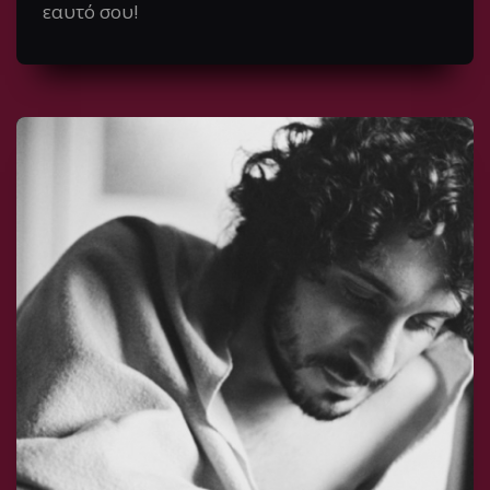
εαυτό σου!