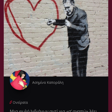
Ασημίνα Καποράλη
Ονείρατα
Μια φυλή Ινδιάνων αντί για «σ’ αγαπώ» λέει