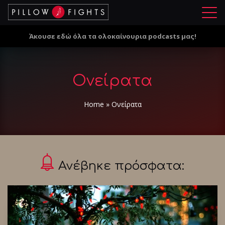
Μ
ε
Άκουσε εδώ όλα τα ολοκαίνουρια podcasts μας!
ν
ο
ύ
Ονείρατα
Home
»
Ονείρατα
Ανέβηκε πρόσφατα: