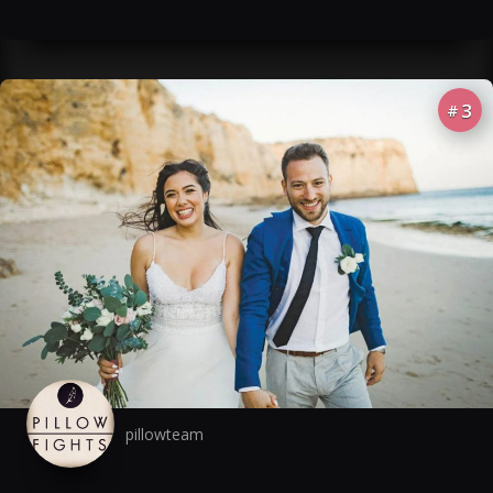
3
#
pillowteam