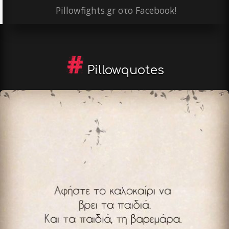
Pillowfights.gr στο Facebook!
Pillowquotes