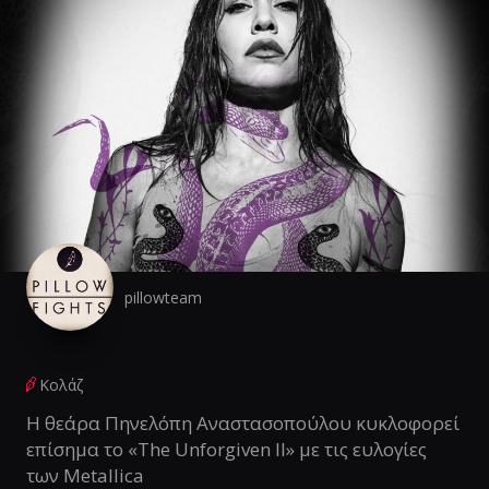
pillowteam
Κολάζ
Η θεάρα Πηνελόπη Αναστασοπούλου κυκλοφορεί
επίσημα το «The Unforgiven II» με τις ευλογίες
των Metallica