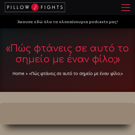
Μ
ε
Άκουσε εδώ όλα τα ολοκαίνουρια podcasts μας!
ν
ο
ύ
«Πώς φτάνεις σε αυτό το
σημείο με έναν φίλο;»
Home
»
«Πώς φτάνεις σε αυτό το σημείο με έναν φίλο;»