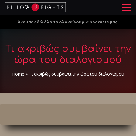
Μ
ε
Άκουσε εδώ όλα τα ολοκαίνουρια podcasts μας!
ν
ο
ύ
Τι ακριβώς συμβαίνει την
ώρα του διαλογισμού
Home
»
Τι ακριβώς συμβαίνει την ώρα του διαλογισμού