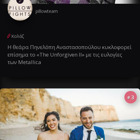
pillowteam
Κολάζ
Η θεάρα Πηνελόπη Αναστασοπούλου κυκλοφορεί
επίσημα το «The Unforgiven II» με τις ευλογίες
των Metallica
3
#