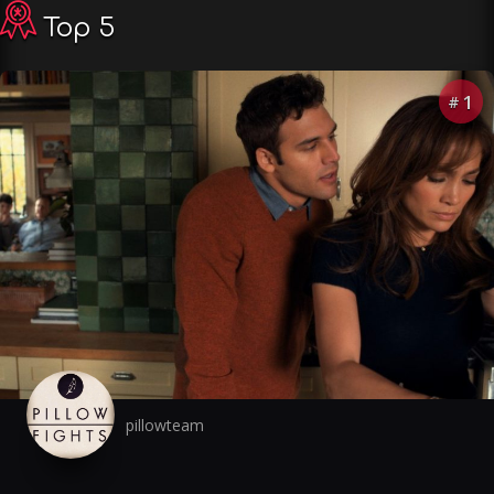
Top 5
1
#
pillowteam