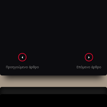
Πλοήγηση
στα
Προηγούμενο άρθρο
Επόμενο άρθρο
άρθρα