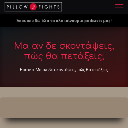
Μ
ε
Άκουσε εδώ όλα τα ολοκαίνουρια podcasts μας!
ν
ο
ύ
Μα αν δε σκοντάψεις,
πώς θα πετάξεις;
Home
»
Μα αν δε σκοντάψεις, πώς θα πετάξεις;