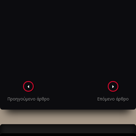
Πλοήγηση
στα
Προηγούμενο άρθρο
Επόμενο άρθρο
άρθρα