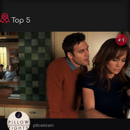
Top 5
1
#
pillowteam