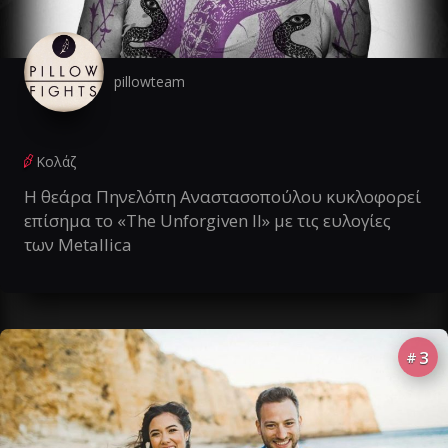
pillowteam
Κολάζ
Η θεάρα Πηνελόπη Αναστασοπούλου κυκλοφορεί
επίσημα το «The Unforgiven II» με τις ευλογίες
των Metallica
3
#