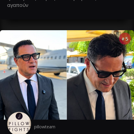
αγαπούν
5
#
pillowteam