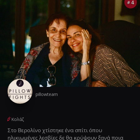
4
#
pillowteam
Κολάζ
Στο Βερολίνο χτίστηκε ένα σπίτι όπου
ηλικιωμένες λεσβίες δε θα κρύψουν ξανά ποια