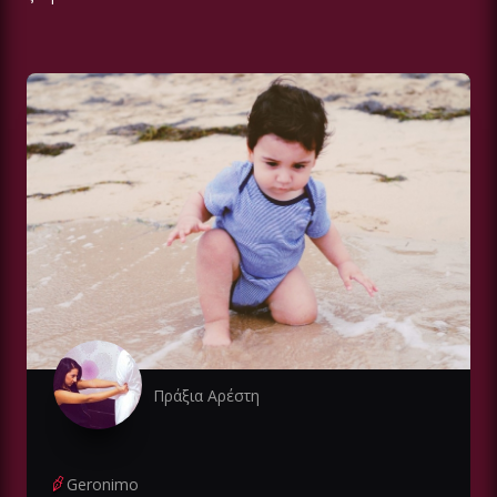
Πράξια Αρέστη
Geronimo