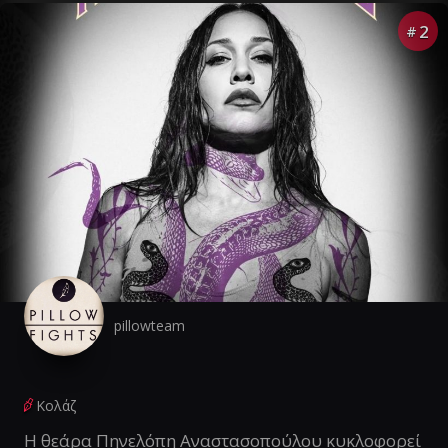
2
#
pillowteam
Κολάζ
Η θεάρα Πηνελόπη Αναστασοπούλου κυκλοφορεί