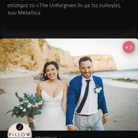
επίσημα το «The Unforgiven II» με τις ευλογίες
των Metallica
3
#
pillowteam