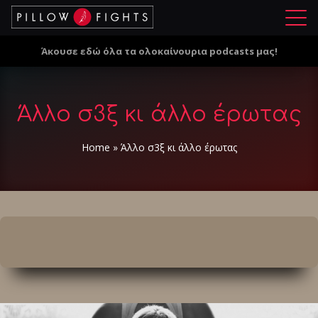
Μ
ε
Άκουσε εδώ όλα τα ολοκαίνουρια podcasts μας!
ν
ο
ύ
Άλλο σ3ξ κι άλλο έρωτας
Home
»
Άλλο σ3ξ κι άλλο έρωτας