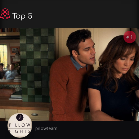
Top 5
1
#
pillowteam