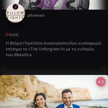
pillowteam
Κολάζ
Η θεάρα Πηνελόπη Αναστασοπούλου κυκλοφορεί
επίσημα το «The Unforgiven II» με τις ευλογίες
των Metallica
3
#