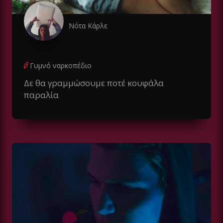
Νότα Κάρλε
Γυμνό ναρκοπέδιο
Δε θα γραμμώσουμε ποτέ κουφάλα
παραλία