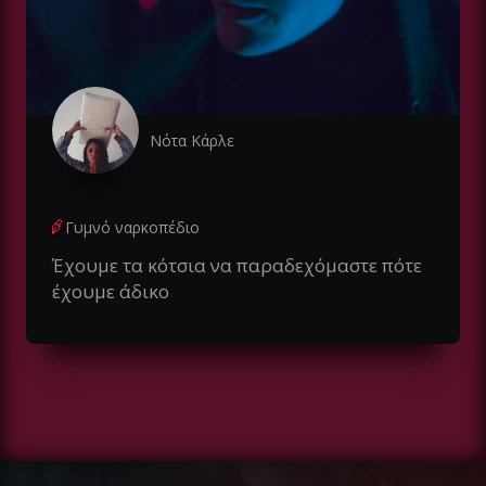
Νότα Κάρλε
Γυμνό ναρκοπέδιο
Έχουμε τα κότσια να παραδεχόμαστε πότε
έχουμε άδικο