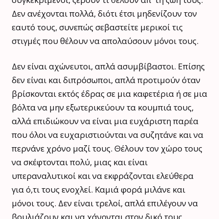
Δεν ανέχονται πολλά, διότι έτσι μηδενίζουν τον
εαυτό τους, συνεπώς σεβαστείτε μερικοί τις
στιγμές που θέλουν να απολαύσουν μόνοι τους.
Δεν είναι αχώνευτοι, απλά ασυμβίβαστοι. Επίσης
δεν είναι και διπρόσωποι, απλά προτιμούν όταν
βρίσκονται εκτός έδρας σε μια καφετέρια ή σε μια
βόλτα να μην εξωτερικεύουν τα κουμπιά τους,
αλλά επιδιώκουν να είναι μια ευχάριστη παρέα
που όλοι να ευχαριστιούνται να συζητάνε και να
περνάνε χρόνο μαζί τους. Θέλουν τον χώρο τους
να σκέφτονται πολύ, μιας και είναι
υπεραναλυτικοί και να εκφράζονται ελεύθερα
για ό,τι τους ενοχλεί. Καμιά φορά μιλάνε και
μόνοι τους. Δεν είναι τρελοί, απλά επιλέγουν να
βουλιάζουν και να χάνονται στον δικό τους