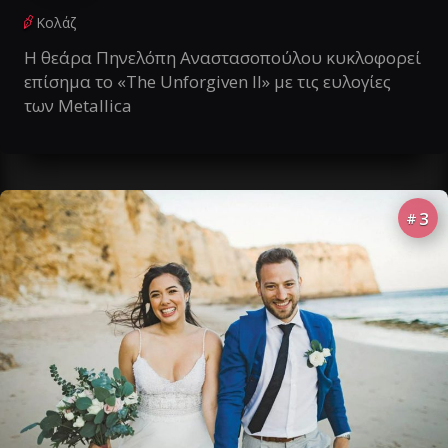
Κολάζ
Η θεάρα Πηνελόπη Αναστασοπούλου κυκλοφορεί
επίσημα το «The Unforgiven II» με τις ευλογίες
των Metallica
3
#