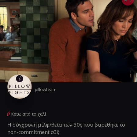
pillowteam
Κάτω από το χαλί
Η σύγχρονη μιλφ/θεία των 30ς που βαρέθηκε το
non-commitment σ3ξ