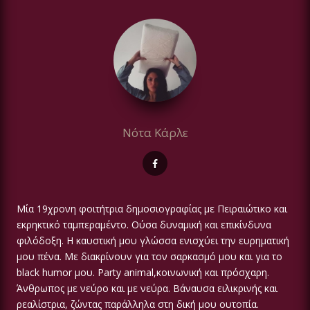
Νότα Κάρλε
Μία 19χρονη φοιτήτρια δημοσιογραφίας με Πειραιώτικο και
εκρηκτικό ταμπεραμέντο. Ούσα δυναμική και επικίνδυνα
φιλόδοξη. Η καυστική μου γλώσσα ενισχύει την ευρηματική
μου πένα. Με διακρίνουν για τον σαρκασμό μου και για το
black humor μου. Party animal,κοινωνική και πρόσχαρη.
Άνθρωπος με νεύρο και με νεύρα. Βάναυσα ειλικρινής και
ρεαλίστρια, ζώντας παράλληλα στη δική μου ουτοπία.