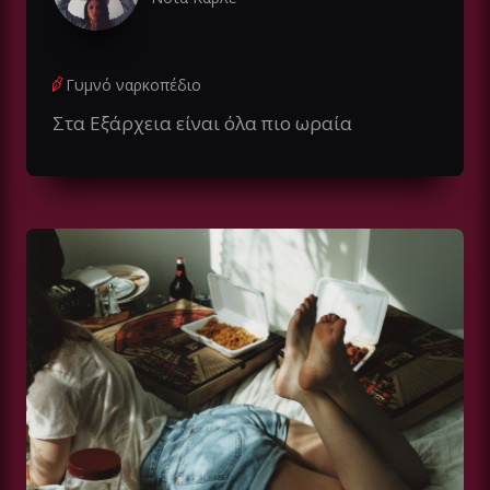
Γυμνό ναρκοπέδιο
Στα Εξάρχεια είναι όλα πιο ωραία