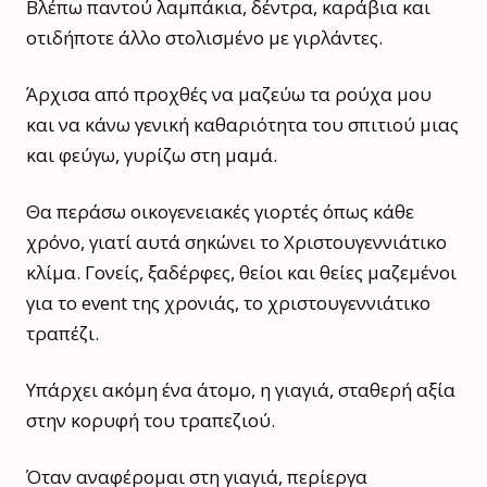
Βλέπω παντού λαμπάκια, δέντρα, καράβια και
οτιδήποτε άλλο στολισμένο με γιρλάντες.
Άρχισα από προχθές να μαζεύω τα ρούχα μου
και να κάνω γενική καθαριότητα του σπιτιού μιας
και φεύγω, γυρίζω στη μαμά.
Θα περάσω οικογενειακές γιορτές όπως κάθε
χρόνο, γιατί αυτά σηκώνει το Χριστουγεννιάτικο
κλίμα. Γονείς, ξαδέρφες, θείοι και θείες μαζεμένοι
για το event της χρονιάς, το χριστουγεννιάτικο
τραπέζι.
Υπάρχει ακόμη ένα άτομο, η γιαγιά, σταθερή αξία
στην κορυφή του τραπεζιού.
Όταν αναφέρομαι στη γιαγιά, περίεργα