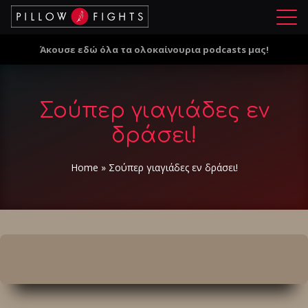
Μ
ε
Άκουσε εδώ όλα τα ολοκαίνουρια podcasts μας!
ν
ο
ύ
Σούπερ γιαγιάδες εν
δράσει!
Home
»
Σούπερ γιαγιάδες εν δράσει!