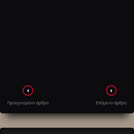
Πλοήγηση
στα
Προηγούμενο άρθρο
Επόμενο άρθρο
άρθρα