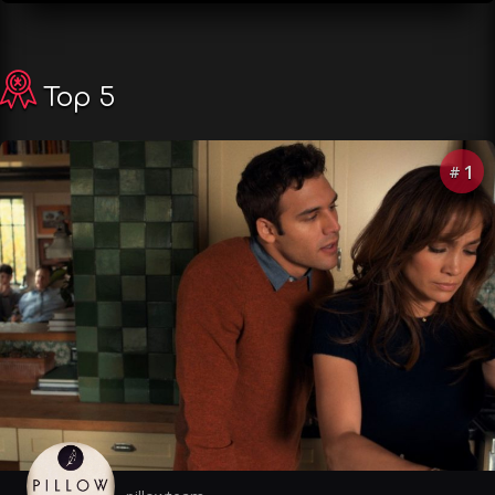
Top 5
1
#