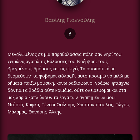
Βασίλης Γιαννούλης
Μεγαλωμένος σε μια παραθαλάσσια πόλη σαν νησί του
χειμώνα,αγαπώ τις θάλασσες του Νοέμβρη, τους
βρεγμένους δρόμους και τις φυγές.Τα ουσιαστικά με
δεσμεύουν· τα φοβάμαι κιόλας.Γι’ αυτό προτιμώ να μιλώ με
ρήματα· παίζω μουσική, κάνω ραδιόφωνο, γράφω, φτιάχνω
δόντια.Τα βράδια ούτε κοιμάμαι ούτε ονειρεύομαι και στα
μαξιλάρια ξαπλώνουν τα έργα των αγαπημένων μου·
Ντόστο, Κάφκα, Τένεσι Ουίλιαμς, Χριστιανόπουλος, Γώγου,
Μάλαμας, Θανάσης, Άλκης.