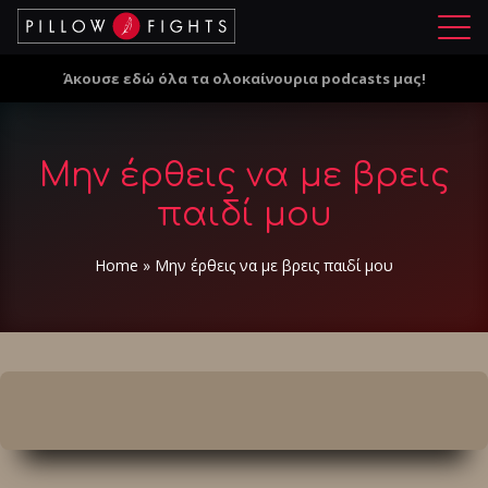
Μ
ε
Άκουσε εδώ όλα τα ολοκαίνουρια podcasts μας!
ν
ο
ύ
Μην έρθεις να με βρεις
παιδί μου
Home
»
Μην έρθεις να με βρεις παιδί μου