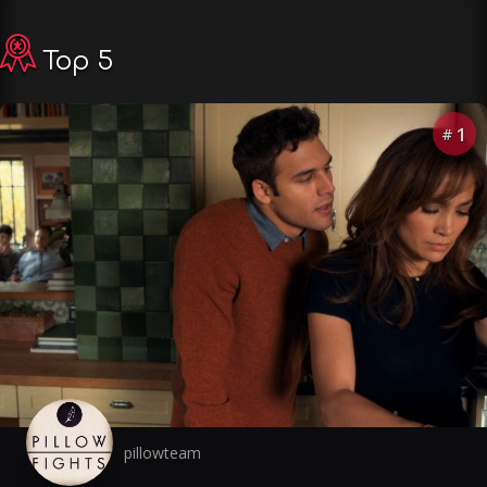
Top 5
1
#
pillowteam