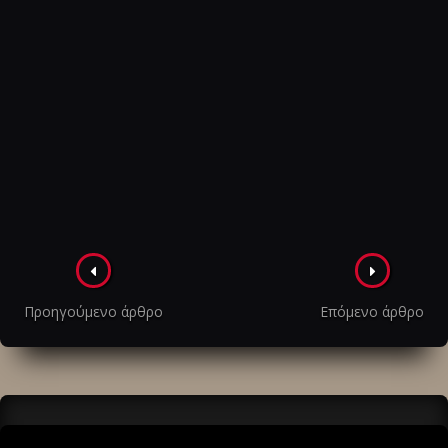
Πλοήγηση
στα
Προηγούμενο άρθρο
Επόμενο άρθρο
άρθρα