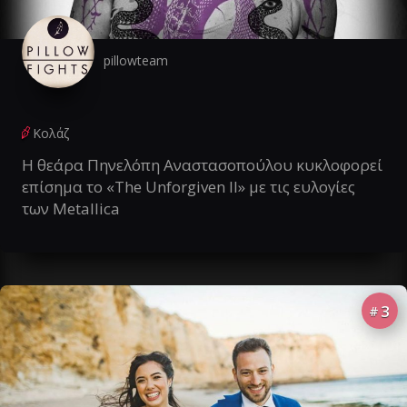
pillowteam
Κολάζ
Η θεάρα Πηνελόπη Αναστασοπούλου κυκλοφορεί
επίσημα το «The Unforgiven II» με τις ευλογίες
των Metallica
3
#