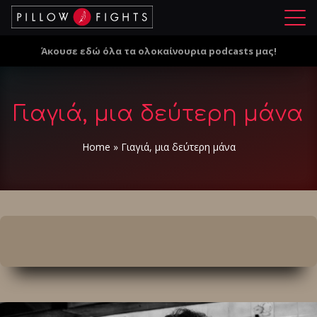
Μ
ε
Άκουσε εδώ όλα τα ολοκαίνουρια podcasts μας!
ν
ο
ύ
Γιαγιά, μια δεύτερη μάνα
Home
»
Γιαγιά, μια δεύτερη μάνα