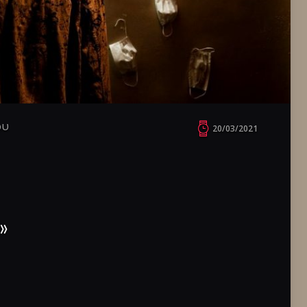
ου
20/03/2021
»