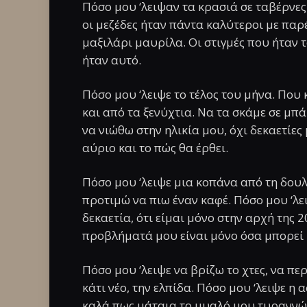
Πόσο μου ‘λειψαν τα κρασιά σε ταβέρνε
οι μεζέδες ήταν πάντα καλύτεροι με πα
μαξιλάρι μαυρίλα. Οι στιγμές που ήταν 
ήταν αυτό.
Πόσο μου ‘λειψε το τέλος του μήνα. Που
και από τα ξενύχτια. Να τα σκάμε σε μπ
να νιώθω στην ηλικία μου, όχι δεκαετίε
αύριο και το πώς θα έρθει.
Πόσο μου ‘λειψε μια κοπάνα από τη δουλε
προτιμώ να πιω έναν καφέ. Πόσο μου ‘λει
δεκαετία, ότι είμαι μόνο στην αρχή της 
προβλήματά μου είναι μόνο όσα μπορεί κ
Πόσο μου ‘λειψε να βρίζω το χτες, να π
κάτι νέο, την ελπίδα. Πόσο μου ‘λειψε η 
καλά πως μάταια το μυαλό μου τυραννώ. 