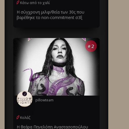
Κάτω από το χαλί
Η σύγχρονη μιλφ/θεία των 30ς που
βαρέθηκε το non-commitment σ3ξ
2
#
pillowteam
Κολάζ
Η θεάρα Πηνελόπη Αναστασοπούλου