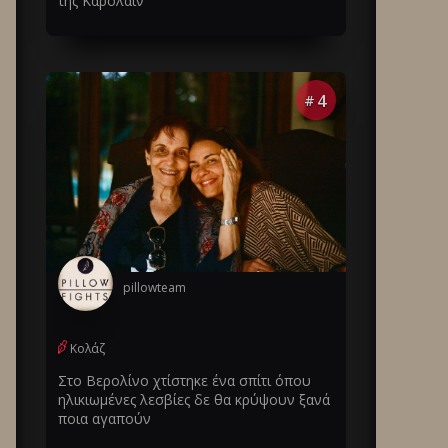
της Καρολάιν
4
#
pillowteam
Κολάζ
Στο Βερολίνο χτίστηκε ένα σπίτι όπου
ηλικιωμένες λεσβίες δε θα κρύψουν ξανά
ποια αγαπούν