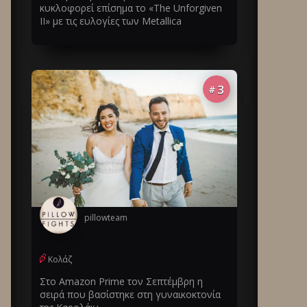
κυκλοφορεί επίσημα το «The Unforgiven
II» με τις ευλογίες των Metallica
3
#
pillowteam
Κολάζ
Στο Amazon Prime τον Σεπτέμβρη η
σειρά που βασίστηκε στη γυναικοκτονία