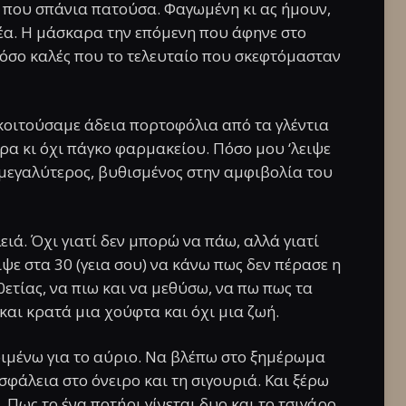
ς που σπάνια πατούσα. Φαγωμένη κι ας ήμουν,
ρέα. Η μάσκαρα την επόμενη που άφηνε στο
τόσο καλές που το τελευταίο που σκεφτόμασταν
 κοιτούσαμε άδεια πορτοφόλια από τα γλέντια
άρα κι όχι πάγκο φαρμακείου. Πόσο μου ‘λειψε
ς μεγαλύτερος, βυθισμένος στην αμφιβολία του
ιά. Όχι γιατί δεν μπορώ να πάω, αλλά γιατί
ψε στα 30 (γεια σου) να κάνω πως δεν πέρασε η
20ετίας, να πιω και να μεθύσω, να πω πως τα
αι κρατά μια χούφτα και όχι μια ζωή.
εριμένω για το αύριο. Να βλέπω στο ξημέρωμα
ασφάλεια στο όνειρο και τη σιγουριά. Και ξέρω
Πως το ένα ποτήρι γίνεται δυο και το τσιγάρο