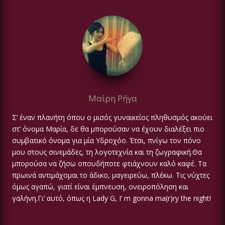
Μαίρη Ρήγα
Σ’ έναν πλανήτη όπου ο μισός γυναικείος πληθυσμός ακούει
στ’ όνομα Μαρία, δε θα μπορούσαν να έχουν διαλέξει πιο
συμβατικό όνομα για μία Υδροχόο. Έτσι, πνίγω τον πόνο
μου στους σινεμάδες, τη λογοτεχνία και τη ζωγραφική.Θα
μπορούσα να ζήσω οπουδήποτε φτιάχνουν καλό καφέ. Τα
πρωινά αντιμάχομαι το άδικο, μαγειρεύω, πλέκω. Τις νύχτες
όμως αγαπώ, γιατί είναι έμπνευση, ονειροπόληση και
γαλήνη.Γι’ αυτό, όπως η Lady G, I’ m gonna ma(r)ry the night!