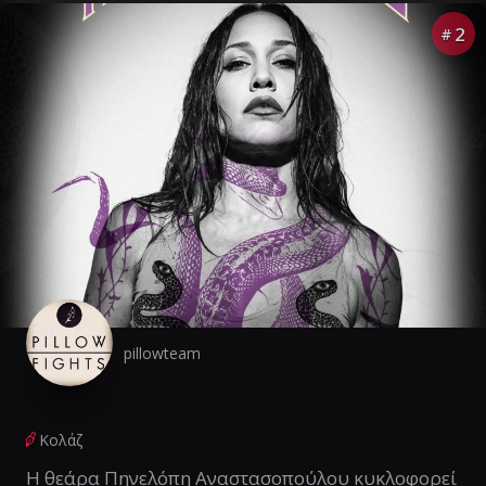
2
#
pillowteam
Κολάζ
Η θεάρα Πηνελόπη Αναστασοπούλου κυκλοφορεί