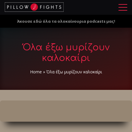
Μ
ε
Άκουσε εδώ όλα τα ολοκαίνουρια podcasts μας!
ν
ο
ύ
Όλα έξω μυρίζουν
καλοκαίρι
Home
»
Όλα έξω μυρίζουν καλοκαίρι