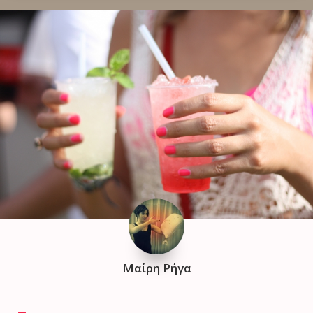
Μαίρη Ρήγα