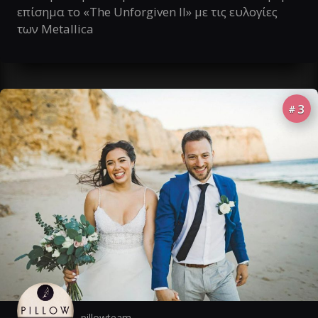
επίσημα το «The Unforgiven II» με τις ευλογίες
των Metallica
3
#
pillowteam