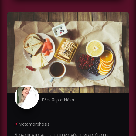
Ελευθερία Νάκα
Metamorphosis
5 σνακ για να τσιμπολογάς υγιεινά στη