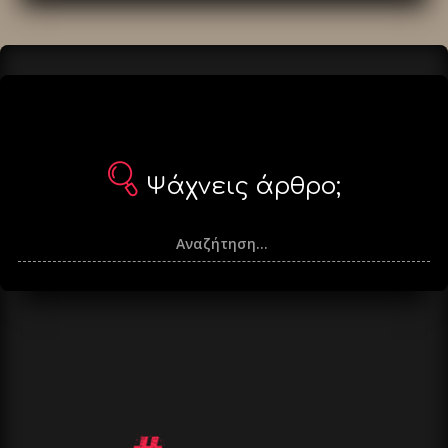
άρθρα
Ψάχνεις άρθρο;