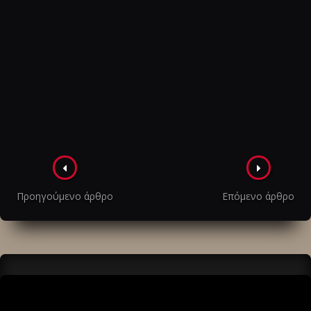
Πλοήγηση
στα
Προηγούμενο άρθρο
Επόμενο άρθρο
άρθρα