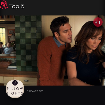
Top 5
1
#
pillowteam