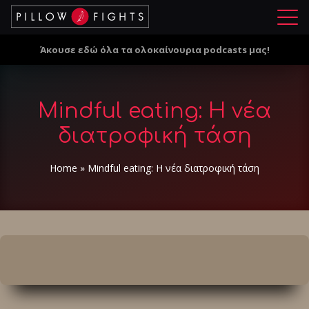
Μ
ε
Άκουσε εδώ όλα τα ολοκαίνουρια podcasts μας!
ν
ο
ύ
Mindful eating: Η νέα
διατροφική τάση
Home
»
Mindful eating: Η νέα διατροφική τάση