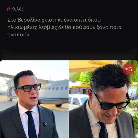
Κολάζ
Στο Βερολίνο χτίστηκε ένα σπίτι όπου
ηλικιωμένες λεσβίες δε θα κρύψουν ξανά ποια
αγαπούν
5
#