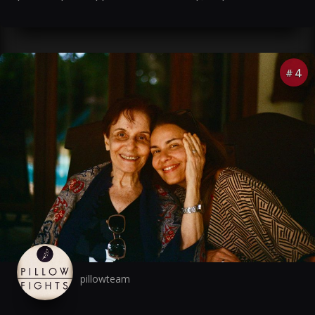
4
#
pillowteam