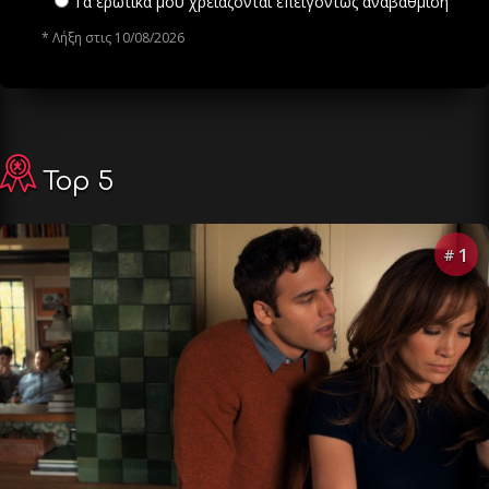
Τα ερωτικά μου χρειάζονται επειγόντως αναβάθμιση
* Λήξη στις 10/08/2026
Top 5
1
#