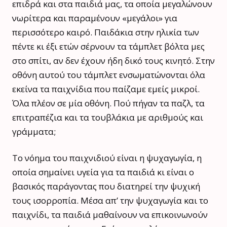
επιδρά και στα παιδιά μας, τα οποία μεγαλώνουν
νωρίτερα και παραμένουν «μεγάλοι» για
περισσότερο καιρό. Παιδάκια στην ηλικία των
πέντε κι έξι ετών σέρνουν τα τάμπλετ βόλτα μες
στο σπίτι, αν δεν έχουν ήδη δικό τους κινητό. Στην
οθόνη αυτού του τάμπλετ ενσωματώνονται όλα
εκείνα τα παιχνίδια που παίζαμε εμείς μικροί.
Όλα πλέον σε μία οθόνη. Πού πήγαν τα παζλ, τα
επιτραπέζια και τα τουβλάκια με αριθμούς και
γράμματα;
Το νόημα του παιχνιδιού είναι η ψυχαγωγία, η
οποία σημαίνει υγεία για τα παιδιά κι είναι ο
βασικός παράγοντας που διατηρεί την ψυχική
τους ισορροπία. Μέσα απ’ την ψυχαγωγία και το
παιχνίδι, τα παιδιά μαθαίνουν να επικοινωνούν