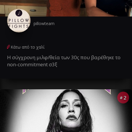
pillowteam
Κάτω από το χαλί
Η σύγχρονη μιλφ/θεία των 30ς που βαρέθηκε το
non-commitment σ3ξ
2
#