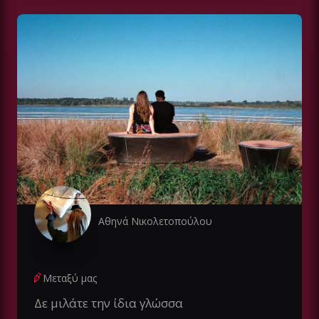
Αθηνά Νικολετοπούλου
Μεταξύ μας
Δε μιλάτε την ίδια γλώσσα