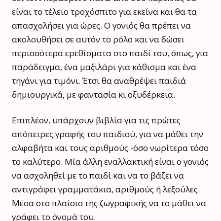
είναι το τέλειο τροχόσπιτο για εκείνα και θα τα
απασχολήσει για ώρες. Ο γονιός θα πρέπει να
ακολουθήσει σε αυτόν το ρόλο και να δώσει
περισσότερα ερεθίσματα στο παιδί του, όπως, για
παράδειγμα, ένα μαξιλάρι για κάθισμα και ένα
τηγάνι για τιμόνι. Έτσι θα αναθρέψει παιδιά
δημιουργικά, με φαντασία κι οξυδέρκεια.
Επιπλέον, υπάρχουν βιβλία για τις πρώτες
απόπειρες γραφής του παιδιού, για να μάθει την
αλφαβήτα και τους αριθμούς -όσο νωρίτερα τόσο
το καλύτερο. Μία άλλη εναλλακτική είναι ο γονιός
να ασχοληθεί με το παιδί και να το βάζει να
αντιγράφει γραμματάκια, αριθμούς ή λεξούλες.
Μέσα στο πλαίσιο της ζωγραφικής να το μάθει να
γράφει το όνομά του.