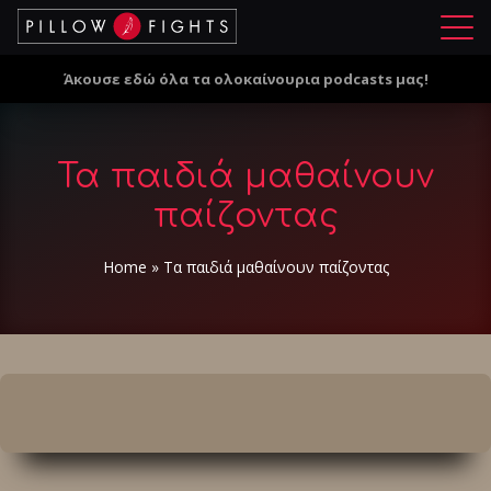
Μ
ε
Άκουσε εδώ όλα τα ολοκαίνουρια podcasts μας!
ν
ο
ύ
Τα παιδιά μαθαίνουν
παίζοντας
Home
»
Τα παιδιά μαθαίνουν παίζοντας